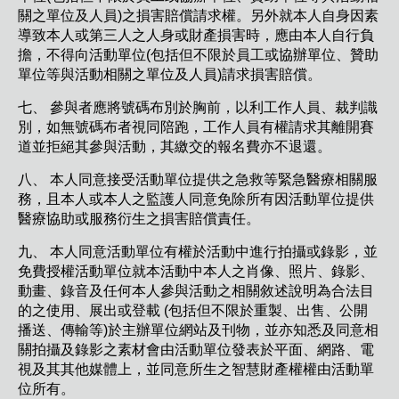
關之單位及人員)之損害賠償請求權。另外就本人自身因素
導致本人或第三人之人身或財產損害時，應由本人自行負
擔，不得向活動單位(包括但不限於員工或協辦單位、贊助
單位等與活動相關之單位及人員)請求損害賠償。
七、 參與者應將號碼布別於胸前，以利工作人員、裁判識
別，如無號碼布者視同陪跑，工作人員有權請求其離開賽
道並拒絕其參與活動，其繳交的報名費亦不退還。
八、 本人同意接受活動單位提供之急救等緊急醫療相關服
務，且本人或本人之監護人同意免除所有因活動單位提供
醫療協助或服務衍生之損害賠償責任。
九、 本人同意活動單位有權於活動中進行拍攝或錄影，並
免費授權活動單位就本活動中本人之肖像、照片、錄影、
動畫、錄音及任何本人參與活動之相關敘述說明為合法目
的之使用、展出或登載 (包括但不限於重製、出售、公開
播送、傳輸等)於主辦單位網站及刊物，並亦知悉及同意相
關拍攝及錄影之素材會由活動單位發表於平面、網路、電
視及其其他媒體上，並同意所生之智慧財產權權由活動單
位所有。