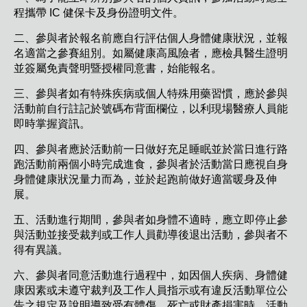
程攜帶 IC 健保卡及身份證明文件。
二、參與者於報名前應自行評估個人身體健康狀況，並報
名適當之參賽組別。如屬健康高風險者，應檢具醫生證明
並簽屬免責聲明暨授權同意書，始能報名。
三、參與者如有特殊疾病或個人特殊用藥習慣，應於參與
活動前自行註記於號碼布背面欄位，以利現場醫療人員能
即時掌握資訊。
四、參與者應於活動前一日做好充足睡眠並於當日進行路
跑活動前兩個小時完成進食，參與者於活動當日應視自身
身體健康狀況量力而為，並於起跑前做好適當暖身及伸
展。
五、活動進行期間，參與者如身體不適時，應立即停止參
與活動並接受裁判或工作人員勸導後退出活動，參與者不
得有異議。
六、參與者同意活動進行過程中，如因個人疾病、身體健
康因素或未遵守裁判及工作人員指示或有違反活動單位公
告之規定及說明導致受有體傷、死亡或財產損害時，活動