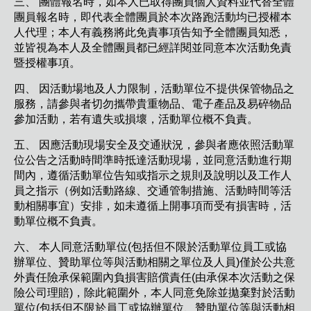
三、 團體報名時，如本人已取得團員個人資料並代替全體
團員報名時，即代表全體團員於本次路跑活動均已授權本
人代理；本人有義務將此免責事項告知予全體團員知悉，
並皆視為本人及全體團員都已經詳閱並同意本次活動免責
暨授權事項。
四、 因活動場地及人力限制，活動單位不提供保管物品之
服務，請參與者切勿攜帶貴重物品、電子產品及易碎物品
參加活動，若有遺失或損壞，活動單位概不負責。
五、 因應活動現場安全及交通狀況，參與者應依照活動單
位公告之活動時間準時抵達活動現場，並同意活動進行期
間內，遵循活動單位告知或指示之規則及說明以及工作人
員之指示（例如活動路線、交通管制措施、活動時間等活
動相關事宜）安排，如未遵循上開事項而受有損害時，活
動單位概不負責。
六、 本人同意活動單位(包括但不限於活動單位員工或協
辦單位、贊助單位等與活動相關之單位及人員)僅於公共意
外責任險承保範圍內負損害賠償責任(由承保本次活動之保
險公司理賠)，除此範圍外，本人同意免除並拋棄對於活動
單位(包括但不限於員工或協辦單位、贊助單位等與活動相