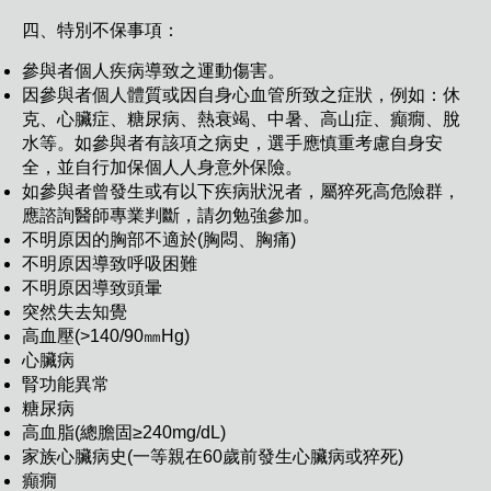
四、特別不保事項：
參與者個人疾病導致之運動傷害。
因參與者個人體質或因自身心血管所致之症狀，例如：休
克、心臟症、糖尿病、熱衰竭、中暑、高山症、癲癇、脫
水等。如參與者有該項之病史，選手應慎重考慮自身安
全，並自行加保個人人身意外保險。
如參與者曾發生或有以下疾病狀況者，屬猝死高危險群，
應諮詢醫師專業判斷，請勿勉強參加。
不明原因的胸部不適於(胸悶、胸痛)
不明原因導致呼吸困難
不明原因導致頭暈
突然失去知覺
高血壓(>140/90㎜Hg)
心臟病
腎功能異常
糖尿病
高血脂(總膽固≥240mg/dL)
家族心臟病史(一等親在60歲前發生心臟病或猝死)
癲癇