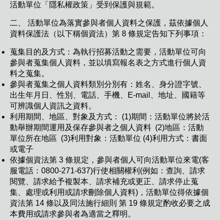
活動單位「隱私權政策」受到保護與規範。
二、 活動單位為落實參與者個人資料之保護，茲依據個人
資料保護法（以下稱個資法）第 8 條規定告知下列事項：
蒐集目的及方式：為執行招募活動之需要，活動單位可向
參與者蒐集個人資料，並以填寫報名表之方式進行個人資
料之蒐集。
參與者蒐集之個人資料類別分別有：姓名、身分證字號、
出生年月日、性別、電話、手機、E-mail、地址、國籍等
可辨識個人資訊之資料。
利用期間、地區、對象及方式： (1)期間：活動單位將於活
動舉辦期間運用及保存參與者之個人資料 (2)地區：活動
單位所在地區 (3)利用對象：活動單位 (4)利用方式：書面
或電子
依據個資法第 3 條規定，參與者個人可向活動單位來電(客
服電話：0800-271-637)行使相關權利(例如：查詢、請求
閱覽、請求給予複製本、請求補充或更正、請求停止蒐
集、處理或利用或請求刪除個人資料)，活動單位得依據個
資法第 14 條以及同法施行細則 第 19 條規定酌收必要之成
本費用或請求參與者為適當之釋明。