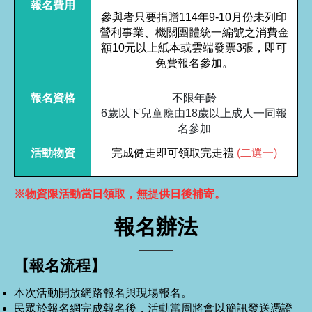
報名費用
參與者只要捐贈114年9-10月份未列印
營利事業、機關團體統一編號之消費金
額10元以上紙本或雲端發票3張，即可
免費報名參加。
報名資格
不限年齡
6歲以下兒童應由18歲以上成人一同報
名參加
活動物資
完成健走即可領取完走禮
(二選一)
※物資限活動當日領取，無提供日後補寄。
報名辦法
【報名流程】
本次活動開放網路報名與現場報名。
民眾於報名網完成報名後，活動當周將會以簡訊發送憑證