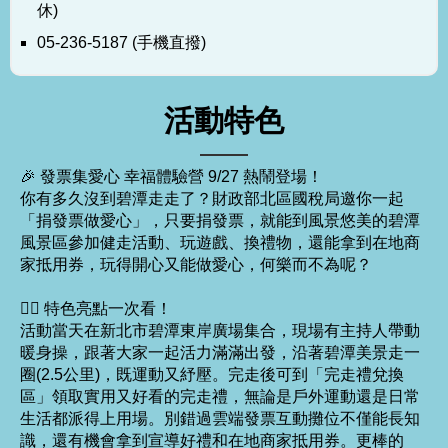
休)
05-236-5187 (手機直撥)
活動特色
🎉 發票集愛心 幸福體驗營 9/27 熱鬧登場！
你有多久沒到碧潭走走了？財政部北區國稅局邀你一起
「捐發票做愛心」，只要捐發票，就能到風景悠美的碧潭
風景區參加健走活動、玩遊戲、換禮物，還能拿到在地商
家抵用券，玩得開心又能做愛心，何樂而不為呢？
🚶‍♂️ 特色亮點一次看！
活動當天在新北市碧潭東岸廣場集合，現場有主持人帶動
暖身操，跟著大家一起活力滿滿出發，沿著碧潭美景走一
圈(2.5公里)，既運動又紓壓。完走後可到「完走禮兌換
區」領取實用又好看的完走禮，無論是戶外運動還是日常
生活都派得上用場。別錯過雲端發票互動攤位不僅能長知
識，還有機會拿到宣導好禮和在地商家抵用券。更棒的