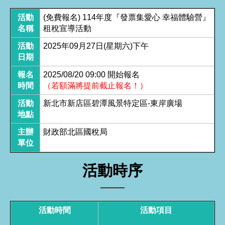
活動
(免費報名) 114年度『發票集愛心 幸福體驗營』
名稱
租稅宣導活動
活動
2025年09月27日(星期六)下午
日期
報名
2025/08/20 09:00 開始報名
時間
（若額滿將提前截止報名！）
活動
新北市新店區碧潭風景特定區-東岸廣場
地點
主辦
財政部北區國稅局
單位
活動時序
活動時間
活動項目