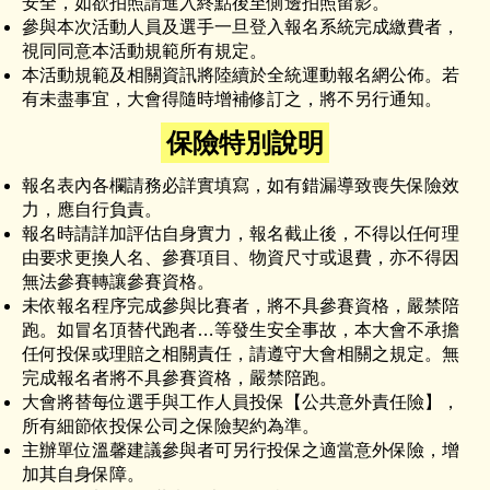
安全，如欲拍照請進入終點後至側邊拍照留影。
參與本次活動人員及選手一旦登入報名系統完成繳費者，
視同同意本活動規範所有規定。
本活動規範及相關資訊將陸續於全統運動報名網公佈。若
有未盡事宜，大會得隨時增補修訂之，將不另行通知。
保險特別說明
報名表內各欄請務必詳實填寫，如有錯漏導致喪失保險效
力，應自行負責。
報名時請詳加評估自身實力，報名截止後，不得以任何理
由要求更換人名、參賽項目、物資尺寸或退費，亦不得因
無法參賽轉讓參賽資格。
未依報名程序完成參與比賽者，將不具參賽資格，嚴禁陪
跑。如冒名頂替代跑者…等發生安全事故，本大會不承擔
任何投保或理賠之相關責任，請遵守大會相關之規定。無
完成報名者將不具參賽資格，嚴禁陪跑。
大會將替每位選手與工作人員投保【公共意外責任險】，
所有細節依投保公司之保險契約為準。
主辦單位溫馨建議參與者可另行投保之適當意外保險，增
加其自身保障。