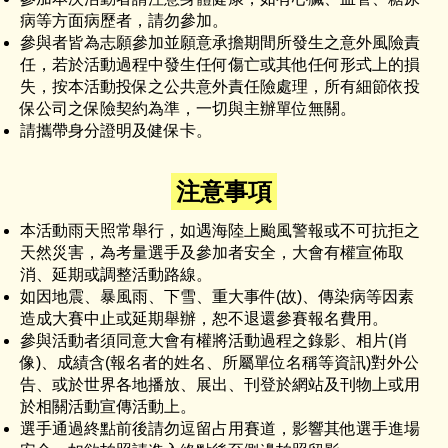
病等方面病歷者，請勿參加。
參與者皆為志願參加並願意承擔期間所發生之意外風險責
任，若於活動過程中發生任何傷亡或其他任何形式上的損
失，按本活動投保之公共意外責任險處理，所有細節依投
保公司之保險契約為準，一切與主辦單位無關。
請攜帶身分證明及健保卡。
注意事項
本活動雨天照常舉行，如遇海陸上颱風警報或不可抗拒之
天然災害，為考量選手及參加者安全，大會有權宣佈取
消、延期或調整活動路線。
如因地震、暴風雨、下雪、重大事件(故)、傳染病等因素
造成大賽中止或延期舉辦，恕不退還參賽報名費用。
參與活動者須同意大會有權將活動過程之錄影、相片(肖
像)、成績含(報名者的姓名、所屬單位名稱等資訊)對外公
告、或於世界各地播放、展出、刊登於網站及刊物上或用
於相關活動宣傳活動上。
選手通過終點前後請勿逗留占用賽道，影響其他選手進場