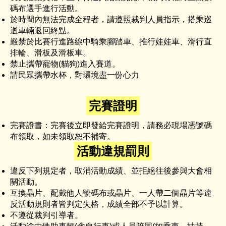
碼布選手進行活動。
於時間內無法完成全程者，請遵照裁判人員指示，搭乘巡
迴車輛返回終點。
嚴禁於比賽行進路線中騎乘腳踏車、推行娃娃車、滑行直
排輪、滑板及滑板車。
禁止攜帶寵物(貓狗)進入賽道。
請民眾攜帶水杯，對環境盡一份心力
完賽證明
完賽證書：完賽後立即發給完賽證明，請務必現場憑號碼
布領取，如未領取恕不補寄。
活動違規罰則
違反下列規定者，取消活動成績、並拒絕往後參與大會相
關活動。
互換晶片、配戴他人號碼布或晶片、一人帶二個晶片等違
反活動規則者皆判定失格，成績全部不予以計算。
不遵從裁判引導者。