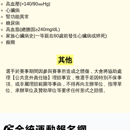
高血壓(>140/90㎜Hg)
心臟病
腎功能異常
糖尿病
高血脂(總膽固≥240mg/dL)
家族心臟病史(一等親在60歲前發生心臟病或猝死)
癲癇
其他
選手於賽事期間因參與賽事所造成之體傷，大會將協助處
理【公共意外責任險】理賠事宜，惟選手若因特別不保事
項、或非屬理賠範圍等事由，不得再向主辦單位、指導單
位、承辦單位及贊助單位等要求任何形式之賠償。