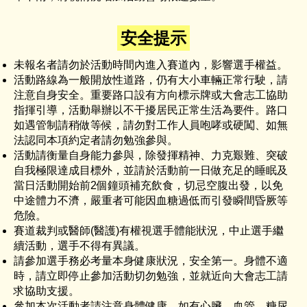
安全提示
未報名者請勿於活動時間內進入賽道內，影響選手權益。
活動路線為一般開放性道路，仍有大小車輛正常行駛，請
注意自身安全。重要路口設有方向標示牌或大會志工協助
指揮引導，活動舉辦以不干擾居民正常生活為要件。路口
如遇管制請稍做等候，請勿對工作人員咆哮或硬闖、如無
法認同本項約定者請勿勉強參與。
活動請衡量自身能力參與，除發揮精神、力克艱難、突破
自我極限達成目標外，並請於活動前一日做充足的睡眠及
當日活動開始前2個鐘頭補充飲食，切忌空腹出發，以免
中途體力不濟，嚴重者可能因血糖過低而引發瞬間昏厥等
危險。
賽道裁判或醫師(醫護)有權視選手體能狀況，中止選手繼
續活動，選手不得有異議。
請參加選手務必考量本身健康狀況，安全第一。身體不適
時，請立即停止參加活動切勿勉強，並就近向大會志工請
求協助支援。
參加本次活動者請注意身體健康，如有心臟、血管、糖尿