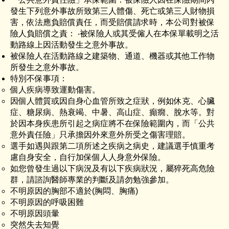
發生下列意外事故所致第三人體傷、死亡或第三人財物損
害，依法應負賠償責任，而受賠償請求時，本公司對被保
險人負賠償之責： ‧被保險人或其受僱人在本保單載明之活
動路線上因活動發生之意外事故。
被保險人在活動路線之建築物、通道、機器或其他工作物
所發生之意外事故。
特別不保事項：
個人疾病導致運動傷害。
因個人體質或因自身心血管所致之症狀，例如休克、心臟
症、糖尿病、熱衰竭、中暑、高山症、癲癇、脫水等。對
於因本身疾患所引起之病症將不在保險範圍內，而「公共
意外責任險」只承擔因外來意外所受之傷害理賠。
選手如遇與跟第二項所述之疾病之病史，建議選手慎重考
慮自身安全，自行加保個人人身意外保險。
如您曾發生過以下病況及有以下疾病狀況，屬猝死高危險
群，請諮詢醫師專業的判斷及請勿勉強參加。
不明原因的胸部不適於(胸悶、胸痛)
不明原因的呼吸困難
不明原因頭暈
突然失去知覺