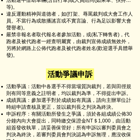
活動途中借助車輛(含自行車)或人員陪同(如乘車、扶持…
等)。
違反運動精神與道德者，如(打架、辱罵裁判或大會工作人
員。不當行為或散播謠言或不實言論、行為足以影響大會
聲譽者)。
嚴禁非報名者取代報名者參加活動，或(私下轉售者)，代
跑者及被代跑者一經查明屬實，由裁判宣佈成績無效外，
另將於網路上公佈代跑者及被代跑者姓名(歡迎選手具體舉
發)。
活動爭議申訴
活動爭議：活動中各選手不得當場質詢裁判，若與田徑規
則有同等意義之註明者，均以裁判為準，不得提出申訴。
成績異議：參加選手對於成績如有異議，請向主辦單位計
時組申請查核及更正，並以裁判長之判決為終決。
申訴程序：有關活動所發生之爭議，須於各組成績公佈30
分鐘內向大會提出，同時繳交保證金NT＄1,000，由活動
組簽發收執單，請妥善保管好；所有申訴以審判委員會之
判決為終決，若審判委員會判決認為申訴無理，應沒收保