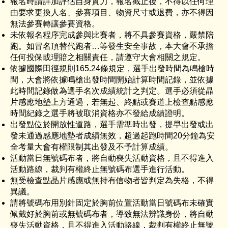
報名時請詳加評估自身實力，報名截止後，不得以任何理
由要求更換人名、參賽項目、物資尺寸或退費，亦不得因
無法參賽轉讓參賽資格。
未依報名程序完成參與比賽者，將不具參賽資格，嚴禁陪
跑。如冒名頂替代跑者…等發生安全事故，本大會不承擔
任何投保或理賠之相關責任，請遵守大會相關之規定。
依據國際田徑規則165.24條規定，選手出發時間為鳴槍時
間，大會將依據鳴槍出發時間開始計算時間記錄，並依據
此時間記錄做為選手名次成績統計之判定。選手必須從晶
片感應地墊上方通過，若無起、終點或賽道上檢查點感應
時間紀錄之選手將被取消資格亦不發給成績證明。
出發點位於開放性道路，選手需準時出發，提早出發或出
發未通過感應地墊者成績無效，超過起跑時間20分鐘為安
全考量大會有權限制其出發及不予計算成績。
活動當日無號碼布者，將自動喪失活動資格，且不得進入
活動路線，裁判有權終止無號碼布選手進行活動。
無受檢查點晶片感應或無持有信物者皆判定為失格，不得
異議。
請將號碼布用別針固定於胸前位置活動當日號碼布未確實
佩戴好於胸前或無號碼布者，導致無法辨識身份，將自動
喪失活動資格，且不得進入活動路線，裁判有權終止無號