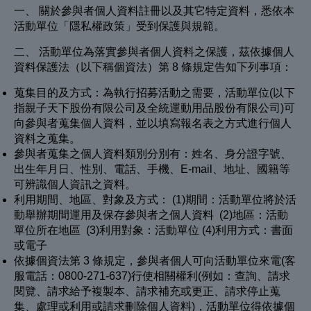
一、 關於參與者個人資料註冊以及其它特定資料，悉依本
活動單位「隱私權政策」受到保護與規範。
二、 活動單位為落實參與者個人資料之保護，茲依據個人
資料保護法（以下稱個資法）第 8 條規定告知下列事項：
蒐集目的及方式：為執行招募活動之需要，活動單位(以下
指親子天下股份有限公司及全統運動用品股份有限公司)可
向參與者蒐集個人資料，並以填寫報名表之方式進行個人
資料之蒐集。
參與者蒐集之個人資料類別分別有：姓名、身分證字號、
出生年月日、性別、電話、手機、E-mail、地址、國籍等
可辨識個人資訊之資料。
利用期間、地區、對象及方式： (1)期間：活動單位將於活
動舉辦期間運用及保存參與者之個人資料 (2)地區：活動
單位所在地區 (3)利用對象：活動單位 (4)利用方式：書面
或電子
依據個資法第 3 條規定，參與者個人可向活動單位來電(客
服電話：0800-271-637)行使相關權利(例如：查詢、請求
閱覽、請求給予複製本、請求補充或更正、請求停止蒐
集、處理或利用或請求刪除個人資料)，活動單位得依據個