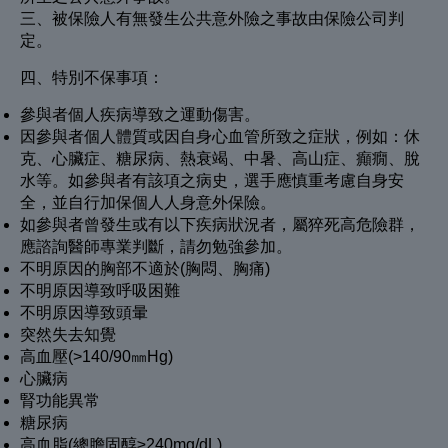
三、被保險人有無發生公共意外險之事故由保險公司判
定。
四、特別不保事項：
參與者個人疾病導致之運動傷害。
因參與者個人體質或因自身心血管所致之症狀，例如：休
克、心臟症、糖尿病、熱衰竭、中暑、高山症、癲癇、脫
水等。如參與者有該項之病史，選手應慎重考慮自身安
全，並自行加保個人人身意外保險。
如參與者曾發生或有以下疾病狀況者，屬猝死高危險群，
應諮詢醫師專業判斷，請勿勉強參加。
不明原因的胸部不適於(胸悶、胸痛)
不明原因導致呼吸困難
不明原因導致頭暈
突然失去知覺
高血壓(>140/90㎜Hg)
心臟病
腎功能異常
糖尿病
高血脂(總膽固醇≥240mg/dL)