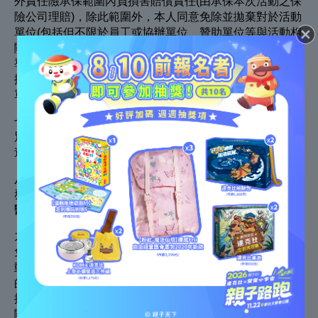
外責任險承保範圍內負損害賠償責任(由承保本次活動之保
險公司理賠)，除此範圍外，本人同意免除並拋棄對於活動
單位(包括但不限於員工或協辦單位、贊助單位等與活動相
關之單位及人員)之損害賠償請求權。另外就本人自身因素
導致本人或第三人之人身或財產損害時，應由本人自行負
擔，不得向活動單位(包括但不限於員工或協辦單位、贊助
單位等與活動相關之單位及人員)請求損害賠償。
七、 參與者應將號碼布別於胸前，以利工作人員、裁判識
別，如無號碼布者視同陪跑，工作人員有權請求其離開賽
道並拒絕其參與活動，其繳交的報名費亦不退還。
八、 本人同意接受活動單位提供之急救等緊急醫療相關服
務，且本人或本人之監護人同意免除所有因活動單位提供
醫療協助或服務衍生之損害賠償責任。
九、 本人同意活動單位有權於活動中進行拍攝或錄影，並
免費授權活動單位就本活動中本人之肖像、照片、錄影、
動畫、錄音及任何本人參與活動之相關敘述說明為合法目
的之使用、展出或登載 (包括但不限於重製、出售、公開
播送、傳輸等)於主辦單位網站及刊物，並亦知悉及同意相
關拍攝及錄影之素材會由活動單位發表於平面、網路、電