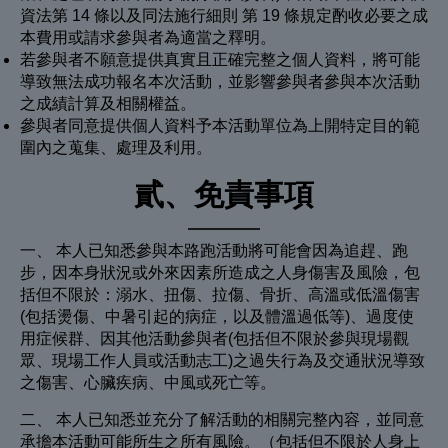
資法第 14 條以及同法施行細則 第 19 條規定酌收必要之成
本費用或請求參與者為適當之釋明。
若參與者不願意提供真實且正確完整之個人資料，將可能
導致無法成功報名本次活動，並影響參與者參與本次活動
之成績計算及相關權益。
參與者同意提供個人資料予本活動單位為上開特定目的範
圍內之蒐集、處理及利用。
貳、免責事項
一、 本人已知悉參與本路跑活動將可能會因為追趕、跑
步，因本身狀況或外來因素所造成之人身傷害及風險，包
括但不限於：溺水、扭傷、拉傷、骨折、高溫或低溫傷害
(包括燙傷、中暑引起的病症，以及體溫過低等)、過度使
用症候群、因其他活動參與者(包括但不限於參與現場觀
眾、現場工作人員或活動志工)之過失行為及交通狀況導致
之傷害、心臟疾病、中風或死亡等。
二、 本人已知悉並充分了解活動的相關完整內容，並同意
承擔本活動可能所生之所有風險。（包括但不限於人身上