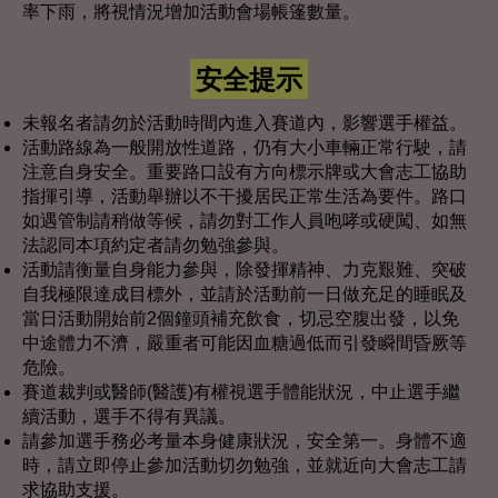
率下雨，將視情況增加活動會場帳篷數量。
安全提示
未報名者請勿於活動時間內進入賽道內，影響選手權益。
活動路線為一般開放性道路，仍有大小車輛正常行駛，請
注意自身安全。重要路口設有方向標示牌或大會志工協助
指揮引導，活動舉辦以不干擾居民正常生活為要件。路口
如遇管制請稍做等候，請勿對工作人員咆哮或硬闖、如無
法認同本項約定者請勿勉強參與。
活動請衡量自身能力參與，除發揮精神、力克艱難、突破
自我極限達成目標外，並請於活動前一日做充足的睡眠及
當日活動開始前2個鐘頭補充飲食，切忌空腹出發，以免
中途體力不濟，嚴重者可能因血糖過低而引發瞬間昏厥等
危險。
賽道裁判或醫師(醫護)有權視選手體能狀況，中止選手繼
續活動，選手不得有異議。
請參加選手務必考量本身健康狀況，安全第一。身體不適
時，請立即停止參加活動切勿勉強，並就近向大會志工請
求協助支援。