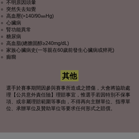
不明原因頭暈
突然失去知覺
高血壓(>140/90㎜Hg)
心臟病
腎功能異常
糖尿病
高血脂(總膽固醇≥240mg/dL)
家族心臟病史(一等親在60歲前發生心臟病或猝死)
癲癇
其他
選手於賽事期間因參與賽事所造成之體傷，大會將協助處
理【公共意外責任險】理賠事宜，惟選手若因特別不保事
項、或非屬理賠範圍等事由，不得再向主辦單位、指導單
位、承辦單位及贊助單位等要求任何形式之賠償。