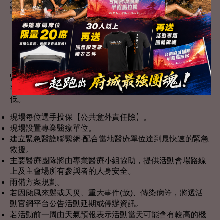
證金。
緊急應變辦法
緊急醫療規劃：安全維護工作及應變計畫是活動最重要的
事情，有完善的安全計畫可快速解決問題，將傷害降至最
低。
現場每位選手投保【公共意外責任險】。
現場設置專業醫療單位。
建立緊急醫護聯繫網-配合當地醫療單位達到最快速的緊急
救援。
主要醫療團隊將由專業醫療小組協助，提供活動會場路線
上及主會場所有參與者的人身安全。
雨備方案規劃。
若因颱風來襲或天災、重大事件(故)、傳染病等，將透活
動官網平台公告活動延期或停辦資訊。
若活動前一周由天氣預報表示活動當天可能會有較高的機