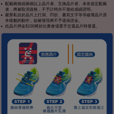
配戴兩個或兩個以上晶片者、互換晶片者、未依規定配戴
者，將被取消資格，不予計時亦不發給成績證明。
嚴禁私自於晶片上打洞、凹折、書寫文字等等破壞晶片原
本樣貌的動作，如被發現將不予退保證金。
此晶片押金$100將於比賽會場選手交還晶片時發還。