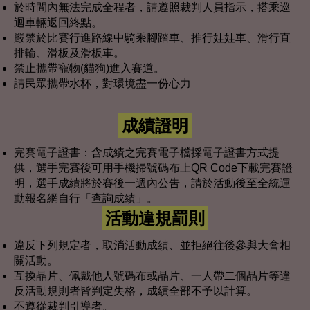
於時間內無法完成全程者，請遵照裁判人員指示，搭乘巡
迴車輛返回終點。
嚴禁於比賽行進路線中騎乘腳踏車、推行娃娃車、滑行直
排輪、滑板及滑板車。
禁止攜帶寵物(貓狗)進入賽道。
請民眾攜帶水杯，對環境盡一份心力
成績證明
完賽電子證書：含成績之完賽電子檔採電子證書方式提
供，選手完賽後可用手機掃號碼布上QR Code下載完賽證
明，選手成績將於賽後一週內公吿，請於活動後至全統運
動報名網自行「查詢成績」。
活動違規罰則
違反下列規定者，取消活動成績、並拒絕往後參與大會相
關活動。
互換晶片、佩戴他人號碼布或晶片、一人帶二個晶片等違
反活動規則者皆判定失格，成績全部不予以計算。
不遵從裁判引導者。