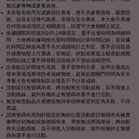
無法參賽轉讓參賽資格。
未依報名程序完成參與比賽者，將不具參賽資格，嚴禁陪
跑。如冒名頂替代跑者…等發生安全事故，本大會不承擔
任何投保或理賠之相關責任，請遵守大會相關之規定。
依據國際田徑規則165.24條規定，選手出發時間為鳴槍時
間，大會將依據鳴槍出發時間開始計算時間記錄，並依據
此時間記錄做為選手名次成績統計之判定。選手必須從晶
片感應地墊上方通過，若無起、終點或賽道上檢查點感應
時間紀錄之選手將被取消資格亦不發給成績證明。
出發點位於開放性道路，選手需準時出發，提早出發或出
發未通過感應地墊者成績無效，超過起跑關門時間為安全
考量大會有權限制其出發及不予計算成績。
活動當日無號碼布者，將自動喪失活動資格，且不得進入
活動路線，裁判有權終止無號碼布選手進行活動。
無受檢查點晶片感應或無持有信物者皆判定為失格，不得
異議。
請將號碼布用別針固定於胸前位置活動當日號碼布未確實
佩帶好於胸前或無號碼布者，導致無法辨識身份，將自動
喪失活動資格，且不得進入活動路線，裁判有權終止無號
碼布選手進行活動。