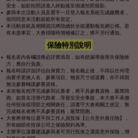
安全，如欲拍照請進入終點後至側邊拍照留影。
參與本次活動人員及選手一旦登入報名系統完成繳費者，
視同同意本活動規範所有規定。
本活動規範及相關資訊將陸續於全統運動報名網公佈。若
有未盡事宜，大會得隨時增補修訂之，將不另行通知。
保險特別說明
報名表內各欄請務必詳實填寫，如有錯漏導致喪失保險效
力，應自行負責。
報名時請詳加評估自身實力，報名截止後，不得以任何理
由要求更換人名、參賽項目、物資尺寸或退費，亦不得因
無法參賽轉讓參賽資格。
未依報名程序完成參與比賽者，將不具參賽資格，嚴禁陪
跑。如冒名頂替代跑者…等發生安全事故，本大會不承擔
任何投保或理賠之相關責任，請遵守大會相關之規定。無
完成報名者將不具參賽資格，嚴禁陪跑。
大會將替每位選手與工作人員投保【公共意外責任險】，
所有細節依投保公司之保險契約為準。
主辦單位溫馨建議參與者可另行投保之適當意外保險，增