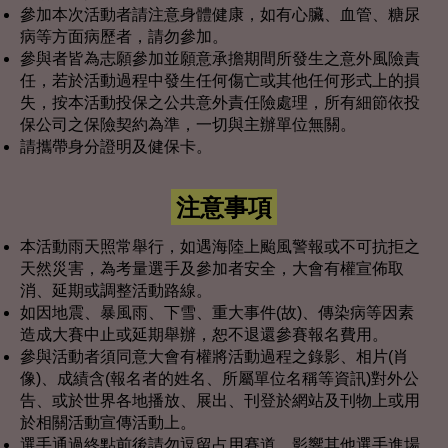
參加本次活動者請注意身體健康，如有心臟、血管、糖尿
病等方面病歷者，請勿參加。
參與者皆為志願參加並願意承擔期間所發生之意外風險責
任，若於活動過程中發生任何傷亡或其他任何形式上的損
失，按本活動投保之公共意外責任險處理，所有細節依投
保公司之保險契約為準，一切與主辦單位無關。
請攜帶身分證明及健保卡。
注意事項
本活動雨天照常舉行，如遇海陸上颱風警報或不可抗拒之
天然災害，為考量選手及參加者安全，大會有權宣佈取
消、延期或調整活動路線。
如因地震、暴風雨、下雪、重大事件(故)、傳染病等因素
造成大賽中止或延期舉辦，恕不退還參賽報名費用。
參與活動者須同意大會有權將活動過程之錄影、相片(肖
像)、成績含(報名者的姓名、所屬單位名稱等資訊)對外公
告、或於世界各地播放、展出、刊登於網站及刊物上或用
於相關活動宣傳活動上。
選手通過終點前後請勿逗留占用賽道，影響其他選手進場