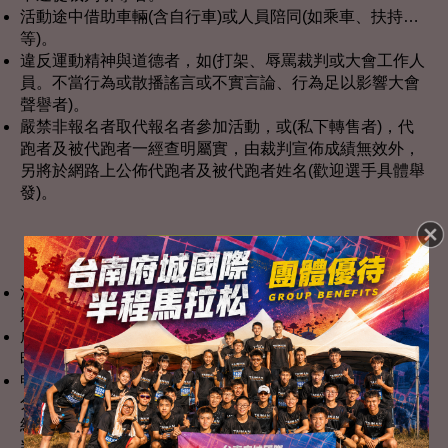
活動途中借助車輛(含自行車)或人員陪同(如乘車、扶持…
等)。
違反運動精神與道德者，如(打架、辱罵裁判或大會工作人
員。不當行為或散播謠言或不實言論、行為足以影響大會
聲譽者)。
嚴禁非報名者取代報名者參加活動，或(私下轉售者)，代
跑者及被代跑者一經查明屬實，由裁判宣佈成績無效外，
另將於網路上公佈代跑者及被代跑者姓名(歡迎選手具體舉
發)。
活動爭議申訴
活動爭議：活動中各選手不得當場質詢裁判，若與田徑規
則有同等意義之註明者，均以裁判為準，不得提出申訴。
成績異議：參加選手對於成績如有異議，請向主辦單位計
時組申請查核及更正，並以裁判長之判決為終決。
申訴程序：有關活動所發生之爭議，須於各組成績公佈30
分鐘內向大會提出，同時繳交保證金NT＄1,000，由活動
組簽發收執單，請妥善保管好；所有申訴以審判委員會之
判決為終決，若審判委員會判決認為申訴無理，應沒收保