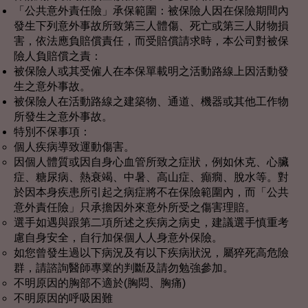
「公共意外責任險」承保範圍：被保險人因在保險期間內
發生下列意外事故所致第三人體傷、死亡或第三人財物損
害，依法應負賠償責任，而受賠償請求時，本公司對被保
險人負賠償之責：
被保險人或其受僱人在本保單載明之活動路線上因活動發
生之意外事故。
被保險人在活動路線之建築物、通道、機器或其他工作物
所發生之意外事故。
特別不保事項：
個人疾病導致運動傷害。
因個人體質或因自身心血管所致之症狀，例如休克、心臟
症、糖尿病、熱衰竭、中暑、高山症、癲癇、脫水等。對
於因本身疾患所引起之病症將不在保險範圍內，而「公共
意外責任險」只承擔因外來意外所受之傷害理賠。
選手如遇與跟第二項所述之疾病之病史，建議選手慎重考
慮自身安全，自行加保個人人身意外保險。
如您曾發生過以下病況及有以下疾病狀況，屬猝死高危險
群，請諮詢醫師專業的判斷及請勿勉強參加。
不明原因的胸部不適於(胸悶、胸痛)
不明原因的呼吸困難