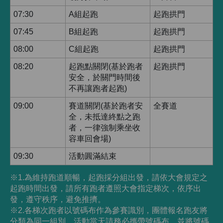
07:30
A組起跑
起跑拱門
07:45
B組起跑
起跑拱門
08:00
C組起跑
起跑拱門
08:20
起跑點關閉(基於跑者
起跑拱門
安全，於關門時間後
不再讓跑者起跑)
09:00
賽道關閉(基於跑者安
全賽道
全，未抵達終點之跑
者，一律強制乘坐收
容車回會場)
09:30
活動圓滿結束
※1.為維持跑道順暢，起跑採分組出發，請依大會規定之
起跑時間出發，請所有跑者遵照大會指定梯次，依序出
發，遵守秩序，避免推擠。
※2.各梯次跑者以號碼布作為參賽識別，團體報名跑友將
分類為同一組別。活動當天請務必攜帶號碼布，並將號碼