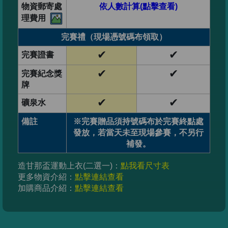
物資郵寄處
依人數計算(點擊查看)
理費用
完賽禮（現場憑號碼布領取）
✔
✔
完賽證書
✔
✔
完賽紀念獎
牌
✔
✔
礦泉水
備註
※完賽贈品須持號碼布於完賽終點處
發放，若當天未至現場參賽，不另行
補發。
造甘那盃運動上衣(二選一)：
點我看尺寸表
更多物資介紹：
點擊連結查看
加購商品介紹：
點擊連結查看