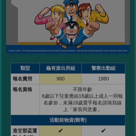
類型
龜有派出所組
警察出動組
報名費用
980
1980
報名資格
不限年齡
6歲以下兒童應由18歲以上成人一同報
名參加，未滿18歲選手報名請填寫線
上「家長同意書」
活動前物資(郵寄)
✔
✔
造甘那盃運