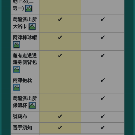
動上衣(二
選一)
✔
✔
烏龍派出所
大浴巾
✔
✔
兩津棒球帽
✔
✔
龜有走透透
隨身側背包
✔
兩津抱枕
✔
烏龍派出所
保溫杯
✔
✔
號碼布
✔
✔
選手須知