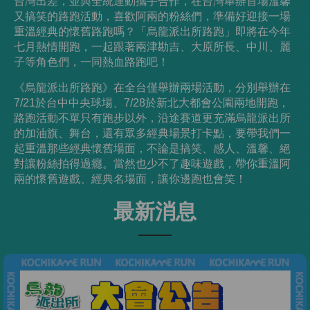
台灣出差，並與全統運動攜手合作，在台灣舉辦首場溫馨
又搞笑的路跑活動，喜歡阿兩的粉絲們，準備好迎接一場
重溫經典的懷舊路跑嗎？「烏龍派出所路跑」即將在今年
七月熱情開跑，一起跟著兩津勘吉、大原所長、中川、麗
子等角色們，一同熱血路跑吧！
《烏龍派出所路跑》在全台僅舉辦兩場活動，分別舉辦在
7/21於台中中央球場、7/28於新北大都會公園兩地開跑，
路跑活動不單只有跑步以外，沿途賽道更充滿烏龍派出所
的加油旗、舞台，還有眾多經典場景打卡點，要帶我們一
起重溫那些經典懷舊場面，不論是搞笑、感人、溫馨、絕
對讓粉絲拍得過癮。當然也少不了趣味遊戲，帶你重溫阿
兩的懷舊遊戲、經典名場面，讓你邊跑也會笑！
最新消息