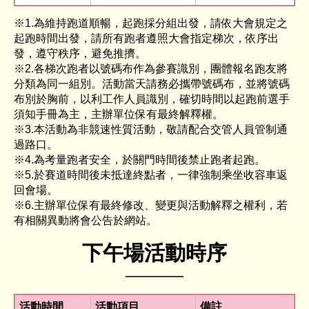
※1.為維持跑道順暢，起跑採分組出發，請依大會規定之
起跑時間出發，請所有跑者遵照大會指定梯次，依序出
發，遵守秩序，避免推擠。
※2.各梯次跑者以號碼布作為參賽識別，團體報名跑友將
分類為同一組別。活動當天請務必攜帶號碼布，並將號碼
布別於胸前，以利工作人員識別，確切時間以起跑前選手
須知手冊為主，主辦單位保有最終解釋權。
※3.本活動為非競速性質活動，敬請配合交管人員管制通
過路口。
※4.為考量跑者安全，於關門時間後禁止跑者起跑。
※5.於賽道時間後未抵達終點者，一律強制乘坐收容車返
回會場。
※6.主辦單位保有最終修改、變更與活動解釋之權利，若
有相關異動將會公告於網站。
下午場活動時序
活動時間
活動項目
備註