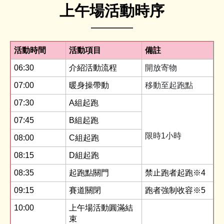
上午場活動時序
活動時間
活動項目
備註
06:30
介紹活動流程
開放寄物
07:00
暖身操帶動
移動至起跑點
07:30
A組起跑
07:45
B組起跑
限時1小時
08:00
C組起跑
08:15
D組起跑
08:35
起跑點關門
禁止跑者起跑※4
09:15
賽道關閉
跑者強制收容※5
10:00
上午場活動圓滿結
束