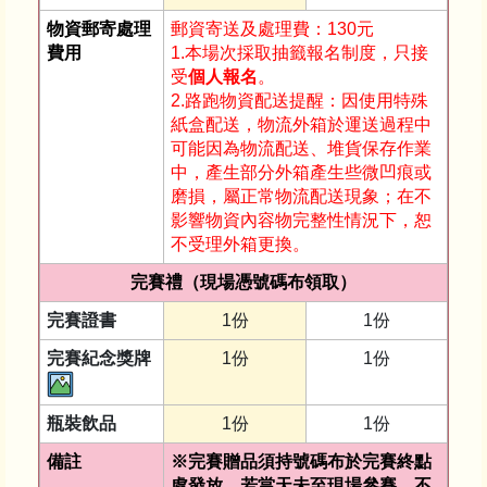
物資郵寄處理
郵資寄送及處理費：130元
費用
1.本場次採取抽籤報名制度，只接
受
個人報名
。
2.路跑物資配送提醒：因使用特殊
紙盒配送，物流外箱於運送過程中
可能因為物流配送、堆貨保存作業
中，產生部分外箱產生些微凹痕或
磨損，屬正常物流配送現象；在不
影響物資內容物完整性情況下，恕
不受理外箱更換。
完賽禮（現場憑號碼布領取）
完賽證書
1份
1份
完賽紀念獎牌
1份
1份
瓶裝飲品
1份
1份
備註
※完賽贈品須持號碼布於完賽終點
處發放，若當天未至現場參賽，不