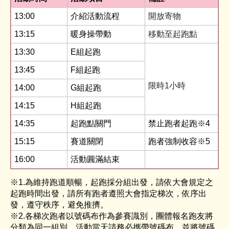
13:00
介紹活動流程
開放寄物
13:15
暖身操帶動
移動至起跑點
13:30
E組起跑
13:45
F組起跑
限時1小時
14:00
G組起跑
14:15
H組起跑
14:35
起跑點關門
禁止跑者起跑※4
15:15
賽道關閉
跑者強制收容※5
16:00
活動圓滿結束
※1.為維持跑道順暢，起跑採分組出發，請依大會規定之
起跑時間出發，請所有跑者遵照大會指定梯次，依序出
發，遵守秩序，避免推擠。
※2.各梯次跑者以號碼布作為參賽識別，團體報名跑友將
分類為同一組別。活動當天請務必攜帶號碼布，並將號碼