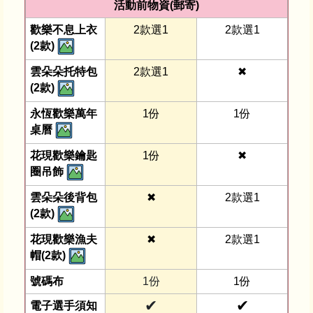
活動前物資(郵寄)
歡樂不息上衣
2款選1
2款選1
(2款)
雲朵朵托特包
2款選1
✖︎
(2款)
永恆歡樂萬年
1份
1份
桌曆
花現歡樂鑰匙
1份
✖︎
圈吊飾
雲朵朵後背包
✖︎
2款選1
(2款)
花現歡樂漁夫
✖︎
2款選1
帽(2款)
號碼布
1份
1份
✔
✔
電子選手須知