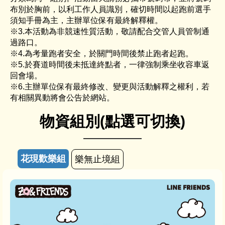
布別於胸前，以利工作人員識別，確切時間以起跑前選手
須知手冊為主，主辦單位保有最終解釋權。
※3.本活動為非競速性質活動，敬請配合交管人員管制通
過路口。
※4.為考量跑者安全，於關門時間後禁止跑者起跑。
※5.於賽道時間後未抵達終點者，一律強制乘坐收容車返
回會場。
※6.主辦單位保有最終修改、變更與活動解釋之權利，若
有相關異動將會公告於網站。
物資組別(點選可切換)
花現歡樂組
樂無止境組