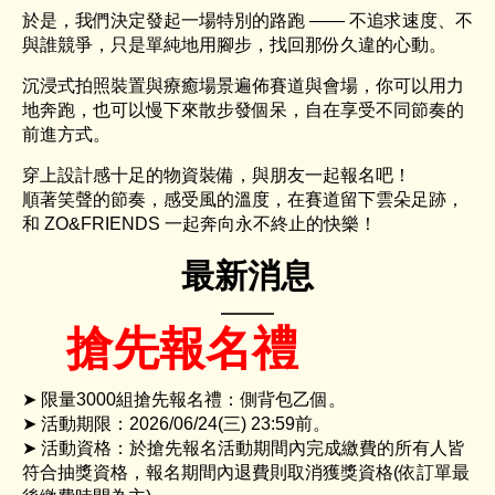
於是，我們決定發起一場特別的路跑 —— 不追求速度、不
與誰競爭，只是單純地用腳步，找回那份久違的心動。
沉浸式拍照裝置與療癒場景遍佈賽道與會場，你可以用力
地奔跑，也可以慢下來散步發個呆，自在享受不同節奏的
前進方式。
穿上設計感十足的物資裝備，與朋友一起報名吧！
順著笑聲的節奏，感受風的溫度，在賽道留下雲朵足跡，
和 ZO&FRIENDS 一起奔向永不終止的快樂！
最新消息
搶先報名禮
➤ 限量3000組搶先報名禮：側背包乙個。
➤ 活動期限：2026/06/24(三) 23:59前。
➤ 活動資格：於搶先報名活動期間內完成繳費的所有人皆
符合抽獎資格，報名期間內退費則取消獲獎資格(依訂單最