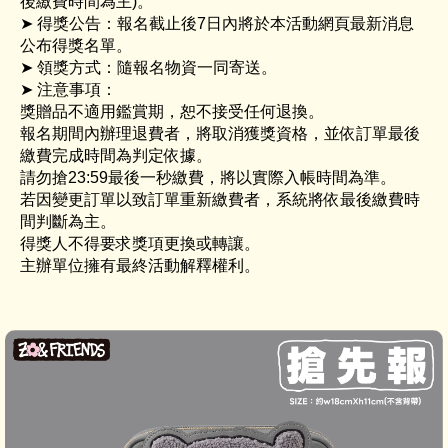
後繳費時間為主)。
➤ 得獎公告：報名截止後7日內將於本活動網頁最新消息
公布得獎名單。
➤ 領獎方式：隨報名物資一同寄送。
➤ 注意事項：
獎贈品不適用鑑賞期，恕不接受任何退換。
報名期間內辦理退費者，將取消獲獎資格，並依訂單最後
繳費完成時間為判定依據。
請勿搶23:59最後一秒繳費，將以實際入帳時間為準。
若因變更訂單以致訂單重新繳費者，系統將依最後繳費時
間判斷為主。
得獎人不得要求獎項更換或轉讓。
主辦單位擁有最終活動解釋權利。