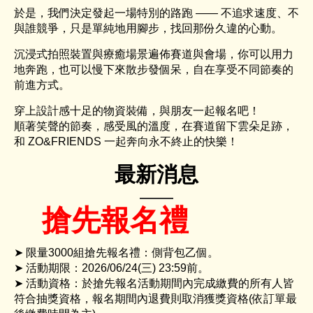
於是，我們決定發起一場特別的路跑 —— 不追求速度、不
與誰競爭，只是單純地用腳步，找回那份久違的心動。
沉浸式拍照裝置與療癒場景遍佈賽道與會場，你可以用力
地奔跑，也可以慢下來散步發個呆，自在享受不同節奏的
前進方式。
穿上設計感十足的物資裝備，與朋友一起報名吧！
順著笑聲的節奏，感受風的溫度，在賽道留下雲朵足跡，
和 ZO&FRIENDS 一起奔向永不終止的快樂！
最新消息
搶先報名禮
➤ 限量3000組搶先報名禮：側背包乙個。
➤ 活動期限：2026/06/24(三) 23:59前。
➤ 活動資格：於搶先報名活動期間內完成繳費的所有人皆
符合抽獎資格，報名期間內退費則取消獲獎資格(依訂單最