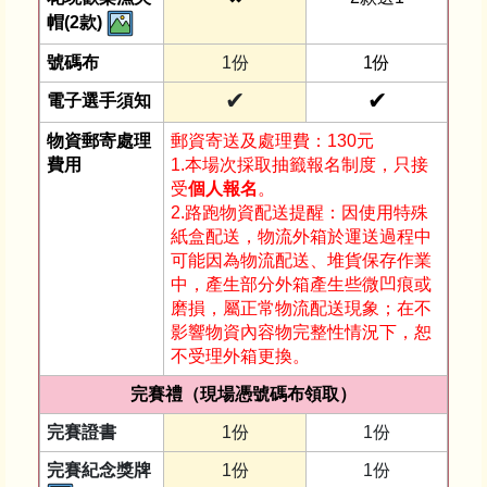
帽(2款)
號碼布
1份
1份
✔
✔
電子選手須知
物資郵寄處理
郵資寄送及處理費：130元
費用
1.本場次採取抽籤報名制度，只接
受
個人報名
。
2.路跑物資配送提醒：因使用特殊
紙盒配送，物流外箱於運送過程中
可能因為物流配送、堆貨保存作業
中，產生部分外箱產生些微凹痕或
磨損，屬正常物流配送現象；在不
影響物資內容物完整性情況下，恕
不受理外箱更換。
完賽禮（現場憑號碼布領取）
完賽證書
1份
1份
完賽紀念獎牌
1份
1份