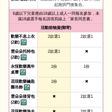
起跑拱門後集合。
6歲以下兒童應由18歲以上成人一同報名參加，未
滿18歲選手報名請填寫線上「家長同意書」
活動前物資(郵寄)
歡樂不息上衣
2款選1
2款選1
(2款)
雲朵朵托特包
2款選1
✖︎
(2款)
永恆歡樂萬年
1份
1份
桌曆
花現歡樂鑰匙
1份
✖︎
圈吊飾
雲朵朵後背包
✖︎
2款選1
(2款)
花現歡樂漁夫
✖︎
2款選1