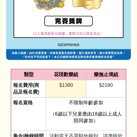
類型
花現歡樂組
樂無止境組
報名費用(商
$1380
$2180
品及報名費)
報名資格
不限制年齡參加
（6歲以下兒童應由18歲以上成人
陪同參加）
集合/檢錄時間
活動當天不需額外報到，請準時於