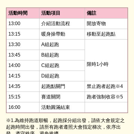
活動時間
活動項目
備註
13:00
介紹活動流程
開放寄物
13:15
暖身操帶動
移動至起跑點
13:30
A組起跑
13:45
B組起跑
限時1小時
14:00
C組起跑
14:15
D組起跑
14:35
起跑點關門
禁止跑者起跑※4
15:15
賽道關閉
跑者強制收容※5
16:00
活動圓滿結束
※1.為維持跑道順暢，起跑採分組出發，請依大會規定之
起跑時間出發，請所有跑者遵照大會指定梯次，依序出
發，遵守秩序，避免推擠。