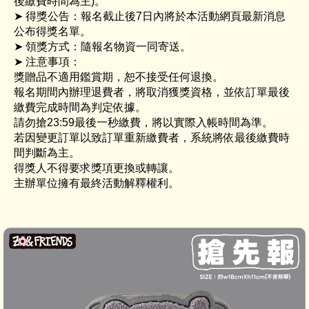
後繳費時間為主)。
➤ 得獎公告：報名截止後7日內將於本活動網頁最新消息
公布得獎名單。
➤ 領獎方式：隨報名物資一同寄送。
➤ 注意事項：
獎贈品不適用鑑賞期，恕不接受任何退換。
報名期間內辦理退費者，將取消獲獎資格，並依訂單最後
繳費完成時間為判定依據。
請勿搶23:59最後一秒繳費，將以實際入帳時間為準。
若因變更訂單以致訂單重新繳費者，系統將依最後繳費時
間判斷為主。
得獎人不得要求獎項更換或轉讓。
主辦單位擁有最終活動解釋權利。