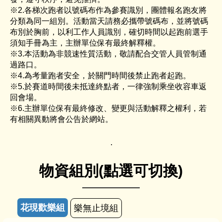
※2.各梯次跑者以號碼布作為參賽識別，團體報名跑友將
分類為同一組別。活動當天請務必攜帶號碼布，並將號碼
布別於胸前，以利工作人員識別，確切時間以起跑前選手
須知手冊為主，主辦單位保有最終解釋權。
※3.本活動為非競速性質活動，敬請配合交管人員管制通
過路口。
※4.為考量跑者安全，於關門時間後禁止跑者起跑。
※5.於賽道時間後未抵達終點者，一律強制乘坐收容車返
回會場。
※6.主辦單位保有最終修改、變更與活動解釋之權利，若
有相關異動將會公告於網站。
物資組別(點選可切換)
花現歡樂組
樂無止境組