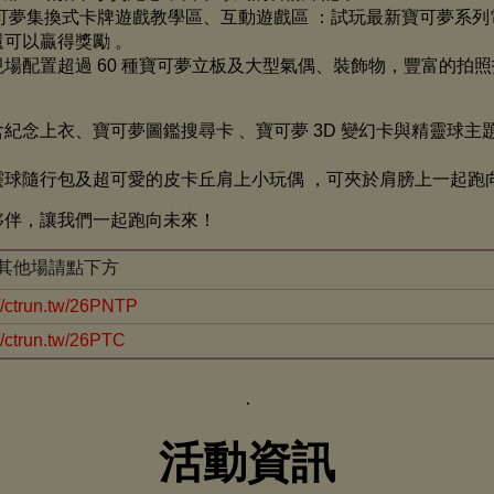
可夢集換式卡牌遊戲教學區、互動遊戲區 ：試玩最新寶可夢系
還可以贏得獎勵 。
場配置超過 60 種寶可夢立板及大型氣偶、裝飾物，豐富的拍照
紀念上衣、寶可夢圖鑑搜尋卡 、寶可夢 3D 變幻卡與精靈球主
球隨行包及超可愛的皮卡丘肩上小玩偶 ，可夾於肩膀上一起跑向
夥伴，讓我們一起跑向未來！
其他場請點下方
://ctrun.tw/26PNTP
://ctrun.tw/26PTC
活動資訊