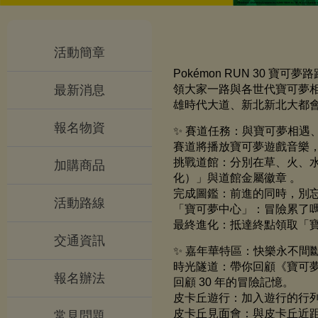
活動簡章
Pokémon RUN 30
最新消息
領大家一路與各世代寶可夢相
雄時代大道、新北新北大都
報名物資
✨ 賽道任務：與寶可夢相遇
賽道將播放寶可夢遊戲音樂
挑戰道館：分別在草、火、水
加購商品
化）」與道館金屬徽章 。
完成圖鑑：前進的同時，別忘
活動路線
「寶可夢中心」：冒險累了
最終進化：抵達終點領取「寶
交通資訊
✨ 嘉年華特區：快樂永不間
時光隧道：帶你回顧《寶可
報名辦法
回顧 30 年的冒險記憶。
皮卡丘遊行：加入遊行的行
皮卡丘見面會：與皮卡丘近
常見問題