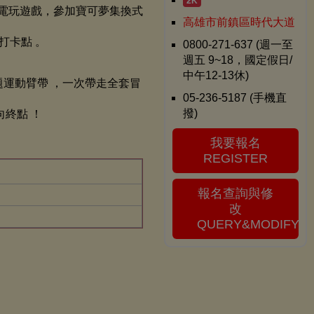
2K
列電玩遊戲，參加寶可夢集換式
高雄市前鎮區時代大道
打卡點 。
0800-271-637 (週一至
週五 9~18，國定假日/
中午12-13休)
題運動臂帶 ，一次帶走全套冒
05-236-5187 (手機直
撥)
終點 ！
我要報名
REGISTER
報名查詢與修
改
QUERY&MODIFY