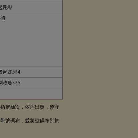
起跑點
小時
者起跑※4
制收容※5
會指定梯次，依序出發，遵守
攜帶號碼布，並將號碼布別於
。