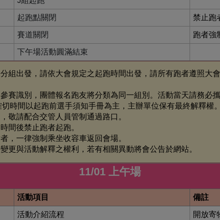
J組起跑
起跑點關閉
禁止跑
賽道關閉
跑者強
下午場活動圓滿結束
採分組出發，請依大會規定之起跑時間出發，請所有跑者遵照大
為參賽識別，團體報名跑友將分類為同一組別。活動當天請務必
確切時間以起跑前選手須知手冊為主，主辦單位保有最終解釋權
動，敬請配合交管人員管制通過路口。
門時間後禁止跑者起跑。
點者，一律強制乘坐收容車返回會場。
、變更與活動解釋之權利，若有相關異動將會公告於網站。
11/01 上午場
活動項目
備註
活動介紹流程
開放寄