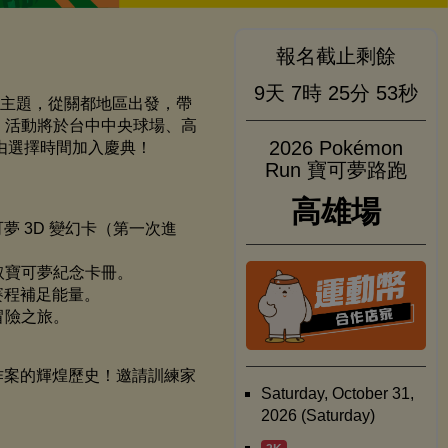
報名截止剩餘
9天
7時
25分
52秒
週年主題，從關都地區出發，帶
 。活動將於台中中央球場、高
2026 Pokémon
由選擇時間加入慶典！
Run 寶可夢路跑
高雄場
 3D 變幻卡（第一次進
取寶可夢紀念卡冊。
賽程補足能量。
冒險之旅。
作案的輝煌歷史！邀請訓練家
Saturday, October 31,
2026 (Saturday)