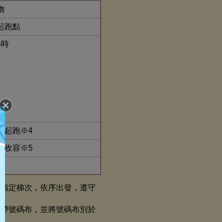
物
起跑點
小時
者起跑※4
制收容※5
會指定梯次，依序出發，遵守
攜帶號碼布，並將號碼布別於
。