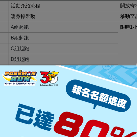
活動介紹流程
開放寄
暖身操帶動
移動至
A組起跑
限時1
B組起跑
C組起跑
D組起跑
E組起跑
起跑點關閉
禁止跑
賽道關閉
跑者強
上午場活動圓滿結束
採分組出發，請依大會規定之起跑時間出發，請所有跑者遵照大
為參賽識別，團體報名跑友將分類為同一組別。活動當天請務必
確切時間以起跑前選手須知手冊為主，主辦單位保有最終解釋權