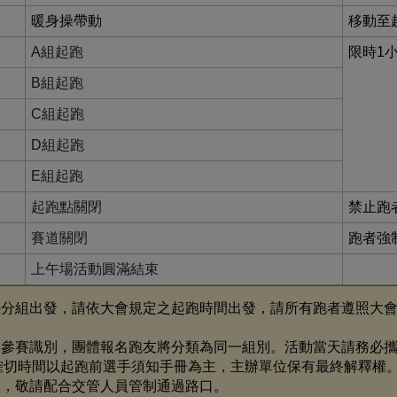
暖身操帶動
移動至
A組起跑
限時1
B組起跑
C組起跑
D組起跑
E組起跑
起跑點關閉
禁止跑
賽道關閉
跑者強
上午場活動圓滿結束
採分組出發，請依大會規定之起跑時間出發，請所有跑者遵照大
為參賽識別，團體報名跑友將分類為同一組別。活動當天請務必
確切時間以起跑前選手須知手冊為主，主辦單位保有最終解釋權
動，敬請配合交管人員管制通過路口。