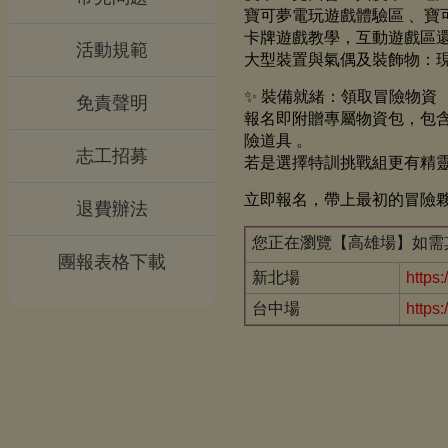
寶可夢電玩遊戲體驗區 、寶
卡牌遊戲教學，互動遊戲區
活動規範
大型裝置與氣偶及裝飾物：現
✨ 裝備就緒：領取冒險物資
免責聲明
報名即附贈專屬物資包，包含
險道具 。
志工招募
若是選擇特訓挑戰組更有精靈
立即報名，帶上最初的冒險
退費辦法
您正在瀏覽【高雄場】如需
團報表格下載
新北場
https
台中場
https