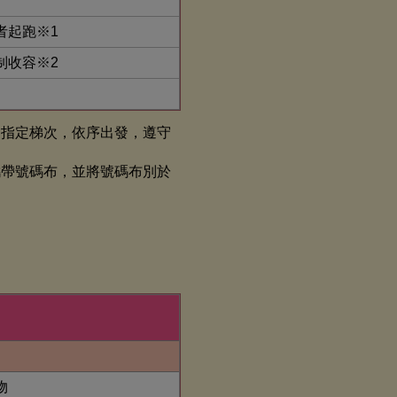
者起跑※1
制收容※2
會指定梯次，依序出發，遵守
攜帶號碼布，並將號碼布別於
。
物