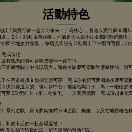
活動特色
 寶可夢路跑以「與寶可夢一起奔向未來！」為核心 ，賽道以寶可夢30
遇 。2K～3.5K 友善距離，不論是大人或小朋友都能輕鬆參與
會公園三地接力登場 ，每場次皆設有日期與上下午場可選擇，自
、完成進化
，還有熟悉的寶可夢叫聲陪伴一路前行。
三個屬性關卡中展現活力，通過考驗即可領取對應屬性的「寶可夢
了在賽道尋找 9 隻指定寶可夢，完成你的寶可夢圖鑑後即可領
嗎？快到賽道旁的「寶可夢中心」補給站喝口水，為下一階段的
可夢 3D 變幻卡（第二次進化）」 與完賽獎牌，完成這趟進化
斷
夢》系列遊戲、寶可夢集換式卡牌遊戲、動畫，以及在地授權合
列，和皮卡丘們一起全場巡禮 ！
距離互動拍下珍貴紀念，留下專屬的冒險印記 。