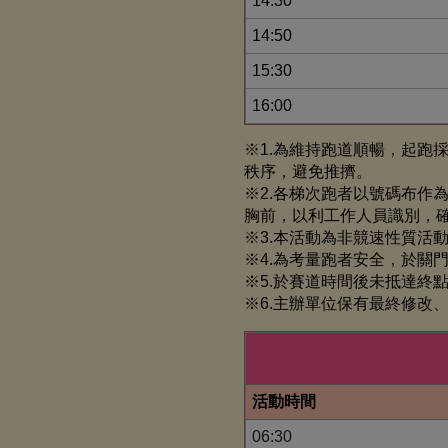
14:30
14:50
15:30
16:00
※1.為維持跑道順暢，起跑
秩序，避免推擠。
※2.各梯次跑者以號碼布作
胸前，以利工作人員識別，
※3.本活動為非競速性質活
※4.為考量跑者安全，於關
※5.於賽道時間後未抵達終
※6.主辦單位保有最終修改
活動時間
06:30