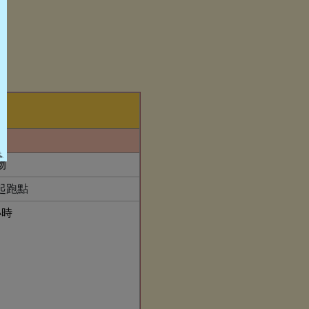
物
起跑點
小時