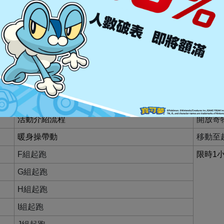
動，敬請配合交管人員管制通過路口。
門時間後禁止跑者起跑。
點者，一律強制乘坐收容車返回會場。
、變更與活動解釋之權利，若有相關異動將會公告於網站。
10/31 下午場
活動項目
備註
活動介紹流程
開放寄
暖身操帶動
移動至
F組起跑
限時1
G組起跑
H組起跑
I組起跑