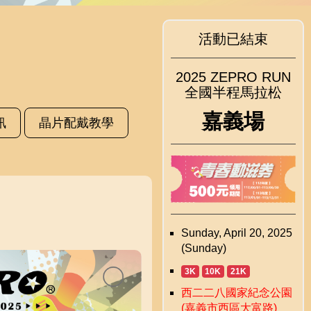
活動已結束
2025 ZEPRO RUN
全國半程馬拉松
嘉義場
訊
晶片配戴教學
Sunday, April 20, 2025
(Sunday)
3K
10K
21K
西二二八國家紀念公園
(嘉義市西區大富路)