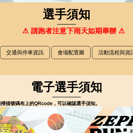
選手須知
⚠ 請跑者注意下雨天如期舉辦 ⚠
交通與停車資訊
會場配置圖
活動流程與資
電子選手須知
掃描號碼布上的QRcode，可以確認選手須知。