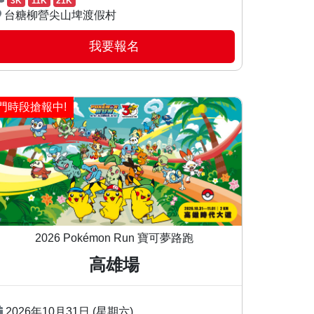
3K
11K
21K
台糖柳營尖山埤渡假村
我要報名
門時段搶報中!
2026 Pokémon Run 寶可夢路跑
高雄場
2026年10月31日 (星期六)