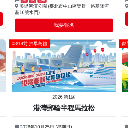
3K
5K
10K
美堤河濱公園 (臺北市中山區樂群一路基隆河
基16號水門)
我要報名
08/18前 抽早鳥禮
熱
2026 第1屆
港灣郵輪半程馬拉松
2026年10月25日 (星期日)