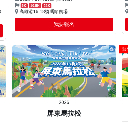
6K
10.5K
21K
-
高雄港16-18號碼頭廣場
我要報名
熱
2026
屏東馬拉松