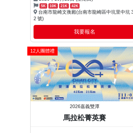
5K
10K
21K
42K
台南市龍崎文衡殿(台南市龍崎區中坑里中坑 3
2 號)
我要報名
12人團體禮
2026嘉義雙潭
馬拉松菁英賽