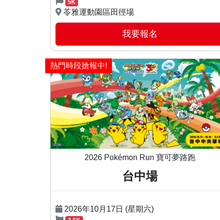
5K
苓雅運動園區田徑場
我要報名
熱門時段搶報中!
2026 Pokémon Run 寶可夢路跑
台中場
2026年10月17日 (星期六)