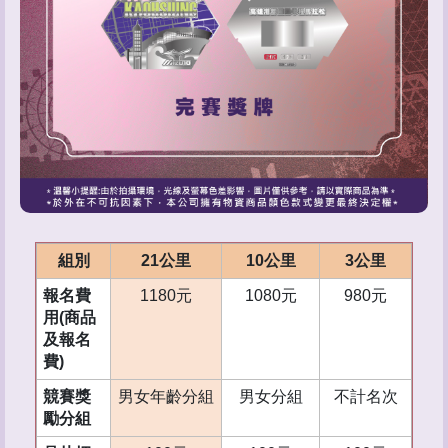
組別
21公里
10公里
3公里
報名費
1180元
1080元
980元
用(商品
及報名
費)
競賽獎
男女年齡分組
男女分組
不計名次
勵分組