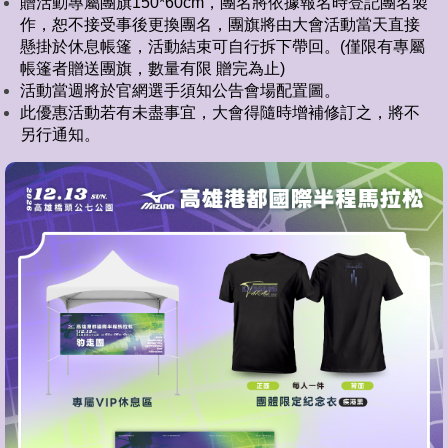
贈活動專屬團旗150*60cm，團名將依據報名時登記團名製
作，恕不接受事後更換團名，團旗將由大會活動當天直接
懸掛於休息帳篷，活動結束可自行拆下帶回。(僅限有專屬
帳篷者贈送團旗，數量有限 贈完為止)
活動當週將於官網選手須知公告會場配置圖。
此優惠活動若有未盡事宜，大會得隨時增補修訂之，將不
另行通知。