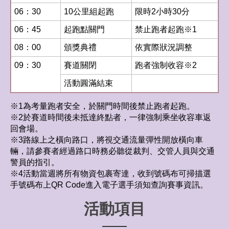
06：30
10公里組起跑
限時2小時30分
06：45
起跑點關門
禁止跑者起跑※1
08：00
頒獎典禮
依實際狀況調整
09：30
賽道關閉
跑者強制收容※2
活動圓滿結束
※1為考量跑者安全，於關門時間後禁止跑者起跑。
※2於賽道時間後未抵達終點者，一律強制乘坐收容車返
回會場。
※3路線上之橫向路口，將視交通流量彈性開放橫向車
輛，請參賽者經過路口時務必聽從裁判、交管人員與交通
警員的指引。
※4活動當週將所有物資包裹寄達，收到號碼布可掃描選
手號碼布上QR Code進入電子選手須知查詢賽事資訊。
活動項目