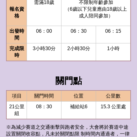
需滿18歲
不限制年齡參加
報名資
（6歲以下兒童應由18歲以上
格
成人陪同參加）
出發時
06：00
06：30
06：15
間
完成限
3小時30分
2小時30分
1小時
時
關門點
項目
關門時間
位置
公里數
21公里
08：30
補給站6
15.3 公里處
組
※為減少賽道之交通衝擊與跑者安全，大會將於賽道中途
設置關閉收容點，凡未於關閉點限 制時間內通過者，一律