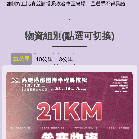
強制終止比賽並請搭乘收容車至會場，且選手不得異議。
物資組別(點選可切換)
21公里
10公里
3公里