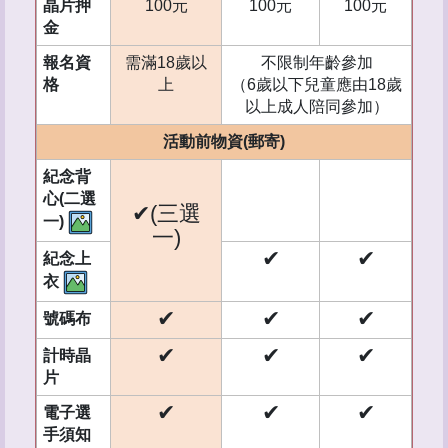
晶片押
100元
100元
100元
金
報名資
需滿18歲以
不限制年齡參加
格
上
（6歲以下兒童應由18歲
以上成人陪同參加）
活動前物資(郵寄)
紀念背
心(二選
✔(三選
一)
一)
✔
✔
紀念上
衣
✔
✔
✔
號碼布
✔
✔
✔
計時晶
片
✔
✔
✔
電子選
手須知