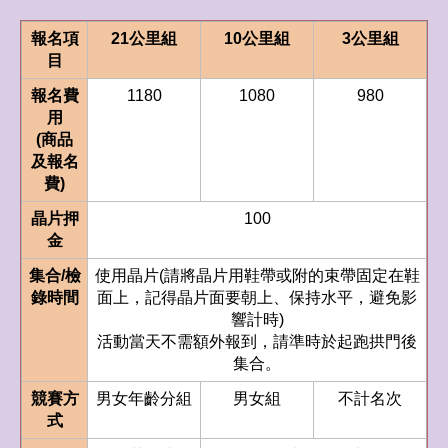
報名項
21公里組
10公里組
3公里組
目
報名費
1180
1080
980
用
(商品
及報名
費)
晶片押
100
金
集合/檢
使用晶片(請將晶片用鞋帶或附的束帶固定在鞋
錄時間
面上，記得晶片面要朝上、保持水平，避免影
響計時)
活動當天不需額外報到，請準時於起跑拱門後
集合。
競賽方
男女年齡分組
男女組
不計名次
式