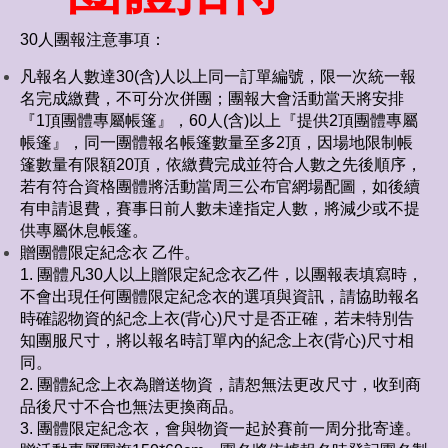
30人團報注意事項：
凡報名人數達30(含)人以上同一訂單編號，限一次統一報
名完成繳費，不可分次併團；團報大會活動當天將安排
『1頂團體專屬帳篷』，60人(含)以上『提供2頂團體專屬
帳篷』，同一團體報名帳篷數量至多2頂，因場地限制帳
篷數量有限額20頂，依繳費完成並符合人數之先後順序，
若有符合資格團體將活動當周三公布官網場配圖，如後續
有申請退費，賽事日前人數未達指定人數，將減少或不提
供專屬休息帳篷。
贈團體限定紀念衣 乙件。
1. 團體凡30人以上贈限定紀念衣乙件，以團報表填寫時，
不會出現任何團體限定紀念衣的選項與資訊，請協助報名
時確認物資的紀念上衣(背心)尺寸是否正確，若未特別告
知團服尺寸，將以報名時訂單內的紀念上衣(背心)尺寸相
同。
2. 團體紀念上衣為贈送物資，請恕無法更改尺寸，收到商
品後尺寸不合也無法更換商品。
3. 團體限定紀念衣，會與物資一起於賽前一周分批寄達。