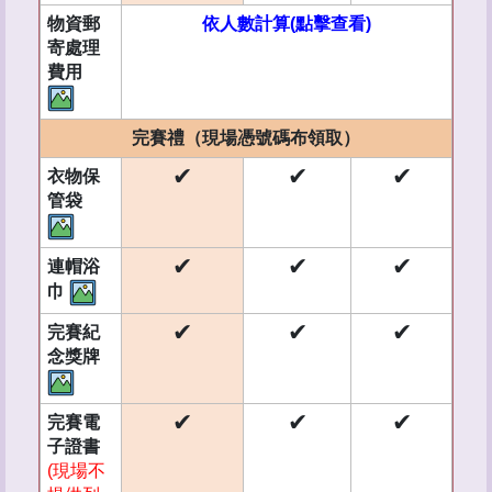
物資郵
依人數計算(點擊查看)
寄處理
費用
完賽禮（現場憑號碼布領取）
✔
✔
✔
衣物保
管袋
✔
✔
✔
連帽浴
巾
✔
✔
✔
完賽紀
念獎牌
✔
✔
✔
完賽電
子證書
(現場不