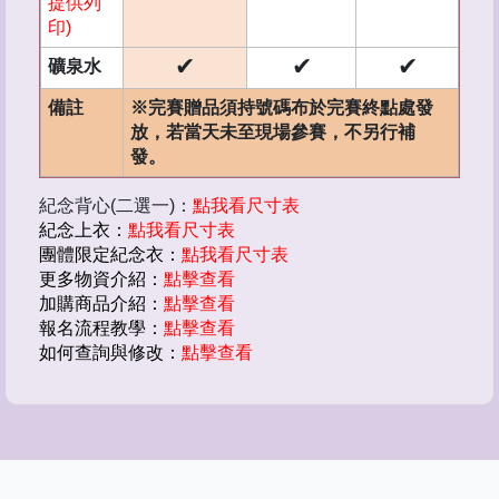
提供列
印)
✔
✔
✔
礦泉水
備註
※完賽贈品須持號碼布於完賽終點處發
放，若當天未至現場參賽，不另行補
發。
紀念背心(二選一)：
點我看尺寸表
紀念上衣：
點我看尺寸表
團體限定紀念衣：
點我看尺寸表
更多物資介紹：
點擊查看
加購商品介紹：
點擊查看
報名流程教學：
點擊查看
如何查詢與修改：
點擊查看