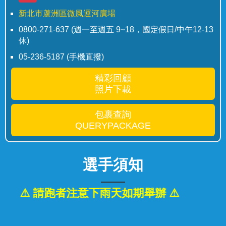
新北市蘆洲區微風運河廣場
0800-271-637 (週一至週五 9~18，國定假日/中午12-13
休)
05-236-5187 (手機直撥)
精彩回顧
照片下載
包裹查詢
QUERYPACKAGE
選手須知
⚠ 請跑者注意下雨天如期舉辦 ⚠