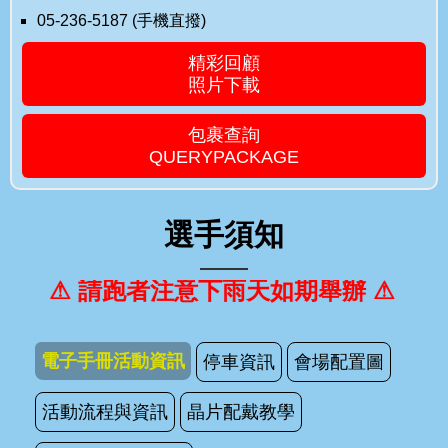
05-236-5187 (手機直撥)
精彩回顧
照片下載
包裹查詢
QUERYPACKAGE
選手須知
⚠ 請跑者注意下雨天如期舉辦 ⚠
電子手冊活動資訊
停車資訊
會場配置圖
活動流程與資訊
晶片配戴教學