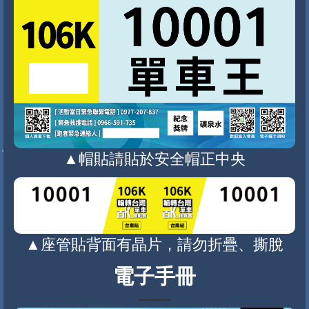
▲帽貼請貼於安全帽正中央
▲座管貼背面有晶片，請勿折疊、撕脫
電子手冊