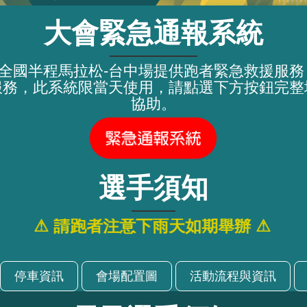
大會緊急通報系統
 RUN 全國半程馬拉松-台中場提供跑者緊急救援
服務，此系統限當天使用，請點選下方按鈕完整
協助。
選手須知
⚠ 請跑者注意下雨天如期舉辦 ⚠
停車資訊
會場配置圖
活動流程與資訊