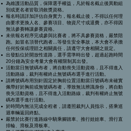
為維護活動品質，保障選手權益，凡於報名截止後異動組
別或更名者皆取消敘獎資格。
報名時請詳加評估自身實力，報名截止後，不得以任何理
由要求更換人名、參賽項目、物資尺寸或退費，亦不得因
無法參賽轉讓參賽資格。
未依報名程序完成參與比賽者，將不具參賽資格，嚴禁陪
跑。如冒名頂替代跑者…等發生安全事故，本大會不承擔
任何投保或理賠之相關責任，請遵守大會相關之規定。
出發點位於開放性道路，選手需準時出發，超過起跑時間
20分鐘為安全考量大會有權限制其出發。
活動當日無號碼布者，將自動喪失活動資格，且不得進入
活動路線，裁判有權終止無號碼布選手進行活動。
請將號碼布用別針固定於胸前位置活動當日號碼布未確實
佩帶好於胸前或無號碼布者，導致無法辨識身份，將自動
喪失活動資格，且不得進入活動路線，裁判有權終止無號
碼布選手進行活動。
於時間內無法完成全程者，請遵照裁判人員指示，搭乘巡
迴車輛返回終點。
嚴禁於比賽行進路線中騎乘腳踏車、推行娃娃車、滑行直
排輪、滑板及滑板車。