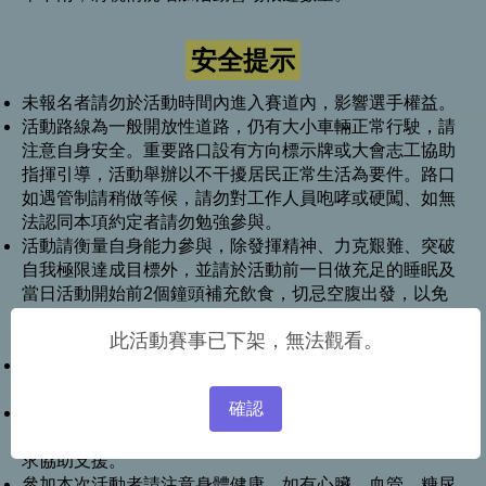
安全提示
未報名者請勿於活動時間內進入賽道內，影響選手權益。
活動路線為一般開放性道路，仍有大小車輛正常行駛，請
注意自身安全。重要路口設有方向標示牌或大會志工協助
指揮引導，活動舉辦以不干擾居民正常生活為要件。路口
如遇管制請稍做等候，請勿對工作人員咆哮或硬闖、如無
法認同本項約定者請勿勉強參與。
活動請衡量自身能力參與，除發揮精神、力克艱難、突破
自我極限達成目標外，並請於活動前一日做充足的睡眠及
當日活動開始前2個鐘頭補充飲食，切忌空腹出發，以免
中途體力不濟，嚴重者可能因血糖過低而引發瞬間昏厥等
此活動賽事已下架，無法觀看。
危險。
賽道裁判或醫師(醫護)有權視選手體能狀況，中止選手繼
續活動，選手不得有異議。
確認
請參加選手務必考量本身健康狀況，安全第一。身體不適
時，請立即停止參加活動切勿勉強，並就近向大會志工請
求協助支援。
參加本次活動者請注意身體健康，如有心臟、血管、糖尿