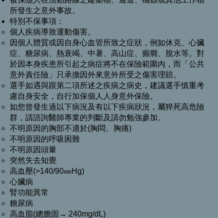
所發生之意外事故。
特別不保事項：
個人疾病導致運動傷害。
因個人體質或因自身心血管所致之症狀，例如休克、心臟
症、糖尿病、熱衰竭、中暑、高山症、癲癇、脫水等。對
於因本身疾患所引起之病症將不在保險範圍內，而「公共
意外責任險」只承擔因外來意外所受之傷害理賠。
選手如遇與跟第二項所述之疾病之病史，建議選手慎重考
慮自身安全，自行加保個人人身意外保險。
如您曾發生過以下病況及有以下疾病狀況，屬猝死高危險
群，請諮詢醫師專業的判斷及請勿勉強參加。
不明原因的胸部不適於(胸悶、胸痛)
不明原因的呼吸困難
不明原因頭暈
突然失去知覺
高血壓(>140/90㎜Hg)
心臟病
腎功能異常
糖尿病
高血脂(總膽固→ 240mg/dL)