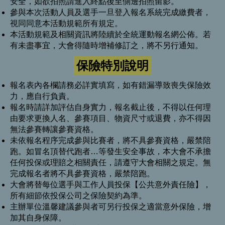
安全，如欲拍照請進入終點後至側邊拍照留影。
參與本次活動人員及選手一旦登入報名系統完成繳費者，
視同同意本活動規範所有規定。
本活動規範及相關資訊將陸續於全統運動報名網公佈。若
有未盡事宜，大會得隨時增補修訂之，將不另行通知。
保險特別說明
報名表內各欄請務必詳實填寫，如有錯漏導致喪失保險效
力，應自行負責。
報名時請詳加評估自身實力，報名截止後，不得以任何理
由要求更換人名、參賽項目、物資尺寸或退費，亦不得因
無法參賽轉讓參賽資格。
未依報名程序完成參與比賽者，將不具參賽資格，嚴禁陪
跑。如冒名頂替代跑者…等發生安全事故，本大會不承擔
任何投保或理賠之相關責任，請遵守大會相關之規定。無
完成報名者將不具參賽資格，嚴禁陪跑。
大會將替每位選手與工作人員投保【公共意外責任險】，
所有細節依投保公司之保險契約為準。
主辦單位溫馨建議參與者可另行投保之適當意外保險，增
加其自身保障。