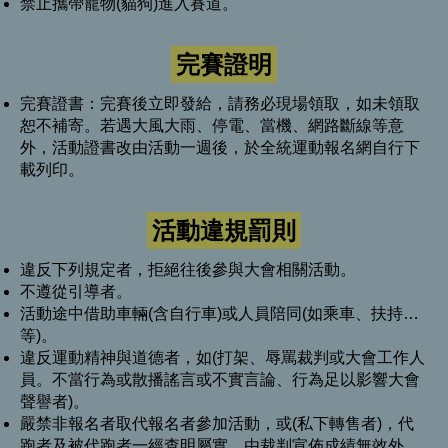
禁止攜帶寵物(貓狗)進入賽道。
完賽證明
完賽證書：完賽後立即發給，請務必現場領取，如未領取
恕不補寄。若遇大風大雨、停電、當機、網路斷線等意
外，活動證書改由活動一週後，於全統運動報名網自行下
載列印。
活動違規罰則
違反下列規定者，拒絕往後參與大會相關活動。
不遵從引導者。
活動途中借助車輛(含自行車)或人員陪同(如乘車、扶持…
等)。
違反運動精神與道德者，如(打架、辱罵裁判或大會工作人
員。不當行為或散播謠言或不實言論、行為足以影響大會
聲譽者)。
嚴禁非報名者取代報名者參加活動，或(私下轉售者)，代
跑者及被代跑者一經查明屬實，由裁判宣佈成績無效外，