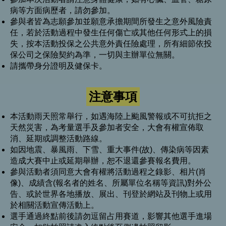
病等方面病歷者，請勿參加。
參與者皆為志願參加並願意承擔期間所發生之意外風險責
任，若於活動過程中發生任何傷亡或其他任何形式上的損
失，按本活動投保之公共意外責任險處理，所有細節依投
保公司之保險契約為準，一切與主辦單位無關。
請攜帶身分證明及健保卡。
注意事項
本活動雨天照常舉行，如遇海陸上颱風警報或不可抗拒之
天然災害，為考量選手及參加者安全，大會有權宣佈取
消、延期或調整活動路線。
如因地震、暴風雨、下雪、重大事件(故)、傳染病等因素
造成大賽中止或延期舉辦，恕不退還參賽報名費用。
參與活動者須同意大會有權將活動過程之錄影、相片(肖
像)、成績含(報名者的姓名、所屬單位名稱等資訊)對外公
告、或於世界各地播放、展出、刊登於網站及刊物上或用
於相關活動宣傳活動上。
選手通過終點前後請勿逗留占用賽道，影響其他選手進場