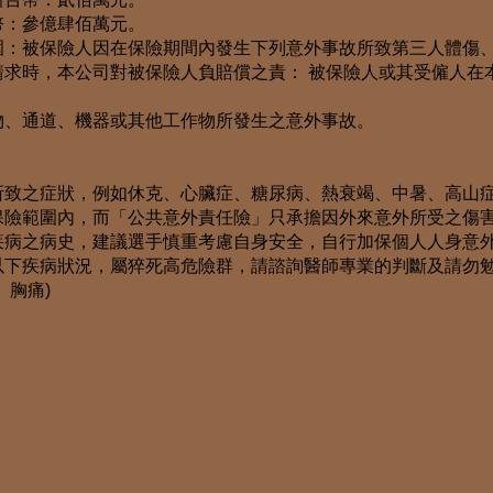
幣：參億肆佰萬元。
圍：被保險人因在保險期間內發生下列意外事故所致第三人體傷
請求時，本公司對被保險人負賠償之責： 被保險人或其受僱人在
物、通道、機器或其他工作物所發生之意外事故。
所致之症狀，例如休克、心臟症、糖尿病、熱衰竭、中暑、高山
保險範圍內，而「公共意外責任險」只承擔因外來意外所受之傷
疾病之病史，建議選手慎重考慮自身安全，自行加保個人人身意
以下疾病狀況，屬猝死高危險群，請諮詢醫師專業的判斷及請勿
、胸痛)