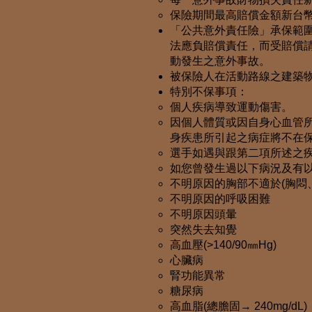
保險期間最高賠償金額新台
「公共意外責任險」承保範
法應負賠償責任，而受賠償
動發生之意外事故。
被保險人在活動路線之建築
特別不保事項：
個人疾病導致運動傷害。
因個人體質或因自身心血管
身疾患所引起之病症將不在
選手如遇與跟第二項所述之
如您曾發生過以下病況及有
不明原因的胸部不適於(胸悶
不明原因的呼吸困難
不明原因頭暈
突然失去知覺
高血壓(>140/90㎜Hg)
心臟病
腎功能異常
糖尿病
高血脂(總膽固→ 240mg/dL)