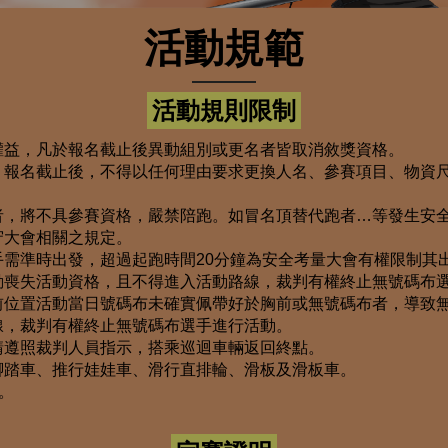
活動規範
活動規則限制
權益，凡於報名截止後異動組別或更名者皆取消敘獎資格。
，報名截止後，不得以任何理由要求更換人名、參賽項目、物資
者，將不具參賽資格，嚴禁陪跑。如冒名頂替代跑者…等發生安
守大會相關之規定。
需準時出發，超過起跑時間20分鐘為安全考量大會有權限制其
動喪失活動資格，且不得進入活動路線，裁判有權終止無號碼布
前位置活動當日號碼布未確實佩帶好於胸前或無號碼布者，導致
線，裁判有權終止無號碼布選手進行活動。
請遵照裁判人員指示，搭乘巡迴車輛返回終點。
腳踏車、推行娃娃車、滑行直排輪、滑板及滑板車。
。