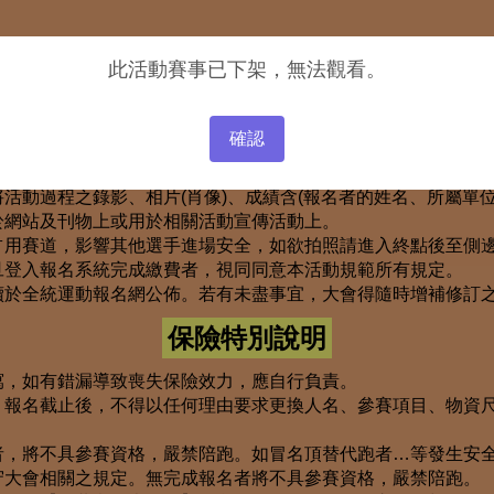
此活動賽事已下架，無法觀看。
注意事項
海陸上颱風警報或不可抗拒之天然災害，為考量選手及參加者安
確認
大事件(故)、傳染病等因素造成大賽中止或延期舉辦，恕不退
活動過程之錄影、相片(肖像)、成績含(報名者的姓名、所屬單
於網站及刊物上或用於相關活動宣傳活動上。
占用賽道，影響其他選手進場安全，如欲拍照請進入終點後至側
旦登入報名系統完成繳費者，視同同意本活動規範所有規定。
續於全統運動報名網公佈。若有未盡事宜，大會得隨時增補修訂
保險特別說明
寫，如有錯漏導致喪失保險效力，應自行負責。
，報名截止後，不得以任何理由要求更換人名、參賽項目、物資
者，將不具參賽資格，嚴禁陪跑。如冒名頂替代跑者…等發生安
守大會相關之規定。無完成報名者將不具參賽資格，嚴禁陪跑。