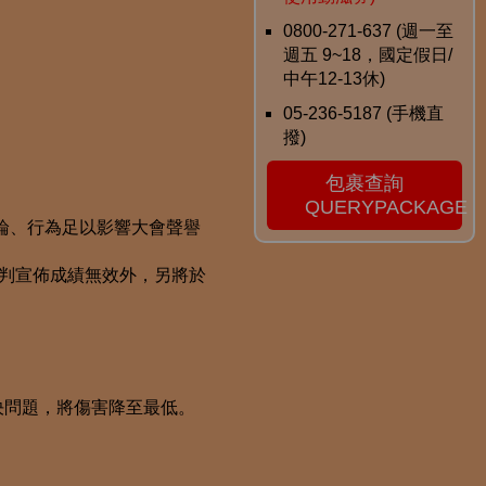
0800-271-637 (週一至
週五 9~18，國定假日/
中午12-13休)
05-236-5187 (手機直
撥)
包裹查詢
QUERYPACKAGE
論、行為足以影響大會聲譽
裁判宣佈成績無效外，另將於
決問題，將傷害降至最低。