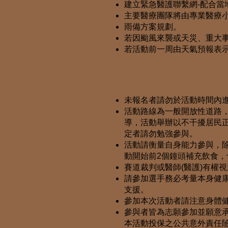
建立緊急醫護聯繫網-配合當
主要醫療團隊將由專業醫療
雨備方案規劃。
若因颱風來襲或天災、重大事
若活動前一周由天氣預報表
未報名者請勿於活動時間內
活動路線為一般開放性道路
導，活動舉辦以不干擾居民
定者請勿勉強參與。
活動請衡量自身能力參與，
動開始前2個鐘頭補充飲食
賽道裁判或醫師(醫護)有權
請參加選手務必考量本身健
支援。
參加本次活動者請注意身體
參與者皆為志願參加並願意
本活動投保之公共意外責任