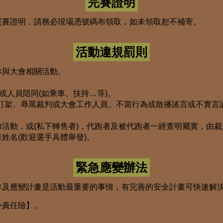
完賽證明
完賽證明，請務必現場憑號碼布領取，如未領取恕不補寄。
活動違規罰則
參與大會相關活動。
或人員陪同(如乘車、扶持…等)。
(打架、辱罵裁判或大會工作人員。不當行為或散播謠言或不實言
活動，或(私下轉售者)，代跑者及被代跑者一經查明屬實，由
姓名(歡迎選手具體舉發)。
緊急應變辦法
作及應變計畫是活動最重要的事情，有完善的安全計畫可快速解
外責任險】。