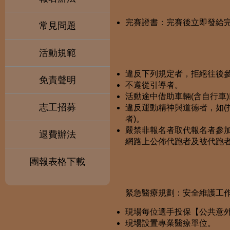
完賽證書：完賽後立即發給
常見問題
活動規範
違反下列規定者，拒絕往後
免責聲明
不遵從引導者。
活動途中借助車輛(含自行車)
志工招募
違反運動精神與道德者，如
者)。
嚴禁非報名者取代報名者參加
退費辦法
網路上公佈代跑者及被代跑者
團報表格下載
緊急醫療規劃：安全維護工
現場每位選手投保【公共意
現場設置專業醫療單位。