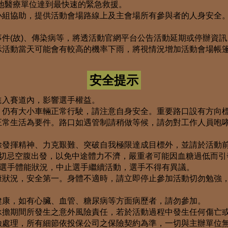
地醫療單位達到最快速的緊急救援。
小組協助，提供活動會場路線上及主會場所有參與者的人身安全
件(故)、傳染病等，將透活動官網平台公告活動延期或停辦資訊
示活動當天可能會有較高的機率下雨，將視情況增加活動會場帳
安全提示
進入賽道內，影響選手權益。
，仍有大小車輛正常行駛，請注意自身安全。重要路口設有方向
正常生活為要件。路口如遇管制請稍做等候，請勿對工作人員咆
除發揮精神、力克艱難、突破自我極限達成目標外，並請於活動
，切忌空腹出發，以免中途體力不濟，嚴重者可能因血糖過低而引
視選手體能狀況，中止選手繼續活動，選手不得有異議。
康狀況，安全第一。身體不適時，請立即停止參加活動切勿勉強
健康，如有心臟、血管、糖尿病等方面病歷者，請勿參加。
承擔期間所發生之意外風險責任，若於活動過程中發生任何傷亡
險處理，所有細節依投保公司之保險契約為準，一切與主辦單位