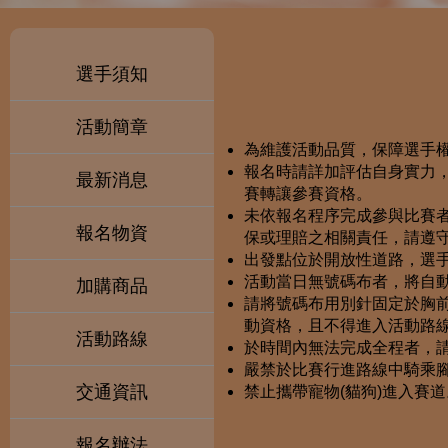
選手須知
活動簡章
為維護活動品質，保障選手
報名時請詳加評估自身實力
最新消息
賽轉讓參賽資格。
未依報名程序完成參與比賽
報名物資
保或理賠之相關責任，請遵
出發點位於開放性道路，選手
活動當日無號碼布者，將自
加購商品
請將號碼布用別針固定於胸
動資格，且不得進入活動路
活動路線
於時間內無法完成全程者，
嚴禁於比賽行進路線中騎乘
交通資訊
禁止攜帶寵物(貓狗)進入賽道
報名辦法