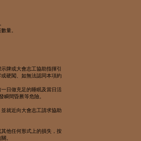
。
。
篷數量。
標示牌或大會志工協助指揮引
哮或硬闖、如無法認同本項約
前一日做充足的睡眠及當日活
發瞬間昏厥等危險。
，並就近向大會志工請求協助
或其他任何形式上的損失，按
無關。