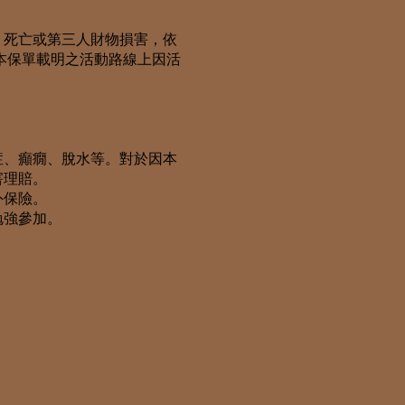
、死亡或第三人財物損害，依
本保單載明之活動路線上因活
症、癲癇、脫水等。對於因本
害理賠。
外保險。
勉強參加。