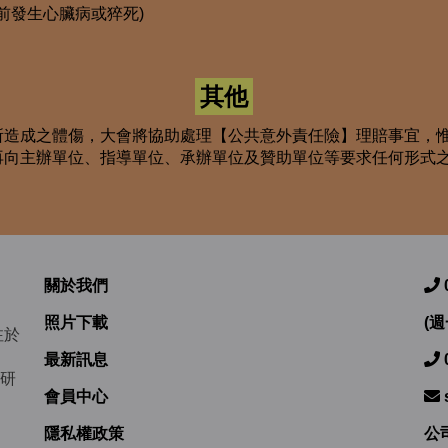
前發生心臟病或猝死)
其他
所造成之體傷，大會將協助處理【公共意外責任險】理賠事宜，
再向主辦單位、指導單位、承辦單位及贊助單位等要求任何形式
關於我們
照片下載
(週
注於
最新訊息
研
會員中心
隱私權政策
公