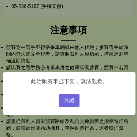
05-236-5187 (手機直撥)
注意事項
競賽途中選手不得搭乘車輛或由他人代跑；參賽選手於時
間內無法跑完全程者，請遵照裁判人員指示，搭乘巡迴車
輛返回終點。
請比賽之選手務必考量本身之健康狀況參賽，競賽中若因
身心不適發生任何意外事件，選手應自行負責。
此活動賽事已下架，無法觀看。
參賽選手必須佩戴大會發給之號碼布參加比賽，否則取消
資格。
參賽選手未佩戴信物者回終點(應戴於手腕處，以利裁判檢
確認
查)，將取消該次賽事成績。
選手冒名頂替或報名組別與身分證明資格不符者，取消資
格。
請服從裁判人員依競賽路線及配合交通員警之指示進行路
跑，嚴禁於比賽藉助機具，車輛助跑行為，違者取消資
格。