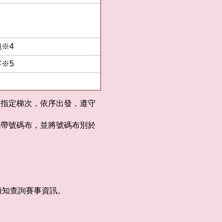
※4
※5
會指定梯次，依序出發，遵守
攜帶號碼布，並將號碼布別於
。
須知查詢賽事資訊。