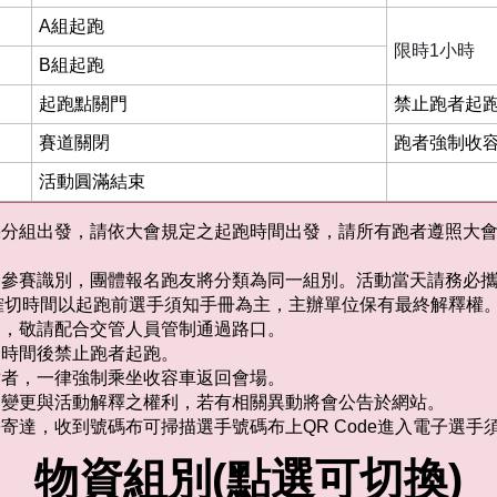
A組起跑
限時1小時
B組起跑
起跑點關門
禁止跑者起跑
賽道關閉
跑者強制收容
活動圓滿結束
採分組出發，請依大會規定之起跑時間出發，請所有跑者遵照大
為參賽識別，團體報名跑友將分類為同一組別。活動當天請務必
確切時間以起跑前選手須知手冊為主，主辦單位保有最終解釋權
動，敬請配合交管人員管制通過路口。
門時間後禁止跑者起跑。
點者，一律強制乘坐收容車返回會場。
、變更與活動解釋之權利，若有相關異動將會公告於網站。
裹寄達，收到號碼布可掃描選手號碼布上QR Code進入電子選手
物資組別(點選可切換)