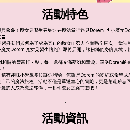
活動特色
貝魯多！魔女見習生召集✨ 在魔法堂裡遇見Doremi 🧙小魔女Do
🔮
魔女見習好友們如何為了成為真正的魔女而努力不懈嗎？這次，魔法
魔女Doremi魔女見習生路跑》即將展開，讓粉絲們身臨其境
mi相關的豐富打卡點，每一處都充滿夢幻和童趣。享受Dorem
界！
，還有趣味小遊戲攤位讓你體驗，無論是Doremi的粉絲或希望
於自己的魔法旅程！活動不僅是重返童心的冒險，更是創造難忘
珍愛的人成為魔法夥伴，一起朝魔女之路前進吧！
活動資訊