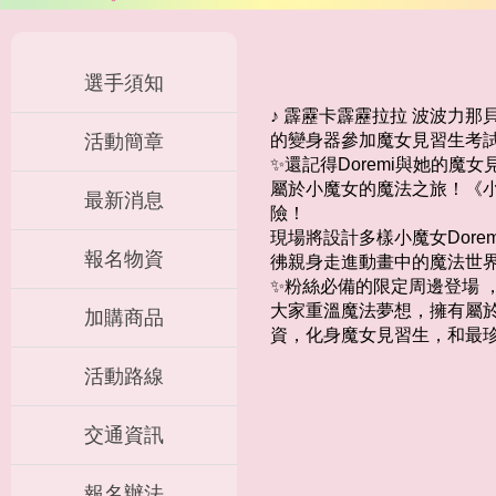
選手須知
♪ 霹靂卡霹靂拉拉 波波力那貝
活動簡章
的變身器參加魔女見習生考試
✨還記得Doremi與她的
屬於小魔女的魔法之旅！《小
最新消息
險！
現場將設計多樣小魔女Dore
報名物資
彿親身走進動畫中的魔法世
✨粉絲必備的限定周邊登場 
大家重溫魔法夢想，擁有屬
加購商品
資，化身魔女見習生，和最
活動路線
交通資訊
報名辦法