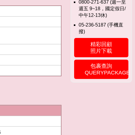
0800-271-637 (週一至
週五 9~18，國定假日/
中午12-13休)
05-236-5187 (手機直
撥)
精彩回顧
照片下載
包裹查詢
QUERYPACKAGE
點