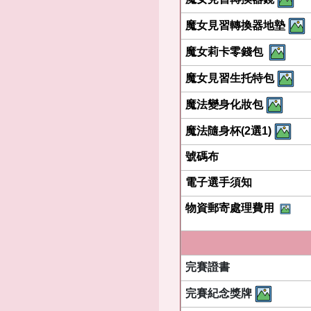
魔女見習轉換器地墊
魔女莉卡零錢包
魔女見習生托特包
魔法變身化妝包
魔法隨身杯(2選1)
號碼布
電子選手須知
物資郵寄處理費用
完賽證書
完賽紀念獎牌