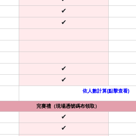
✔
✔
✔
✔
依人數計算(點擊查看)
完賽禮（現場憑號碼布領取）
✔
✔