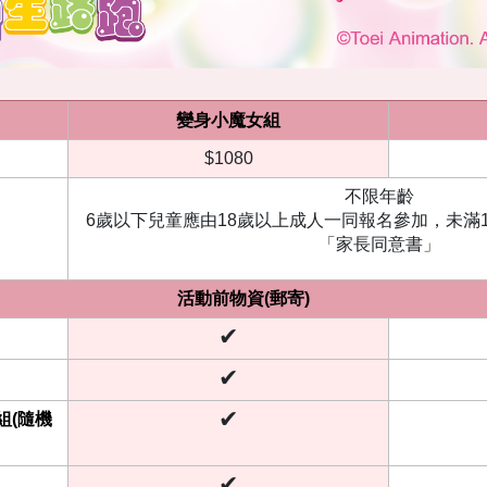
變身小魔女組
$1080
不限年齡
6歲以下兒童應由18歲以上成人一同報名參加，未滿
「家長同意書」
活動前物資(郵寄)
✔
✔
✔
組(隨機
✔