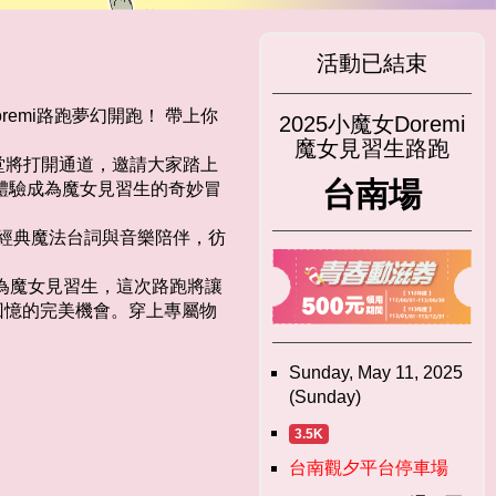
活動已結束
remi路跑夢幻開跑！ 帶上你
2025小魔女Doremi
魔女見習生路跑
堂將打開通道，邀請大家踏上
台南場
，體驗成為魔女見習生的奇妙冒
i的經典魔法台詞與音樂陪伴，彷
成為魔女見習生，這次路跑將讓
回憶的完美機會。穿上專屬物
Sunday, May 11, 2025
(Sunday)
3.5K
台南觀夕平台停車場