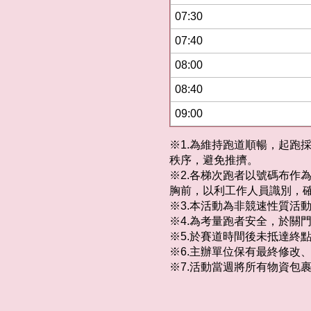
07:30
07:40
08:00
08:40
09:00
※1.為維持跑道順暢，起跑
秩序，避免推擠。
※2.各梯次跑者以號碼布作
胸前，以利工作人員識別，
※3.本活動為非競速性質活
※4.為考量跑者安全，於關
※5.於賽道時間後未抵達終
※6.主辦單位保有最終修改
※7.活動當週將所有物資包