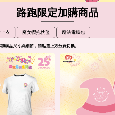
路跑限定加購商品
念上衣
魔女帽抱枕毯
魔法電腦包
解加購品尺寸與細節，請點選上方分頁切換。