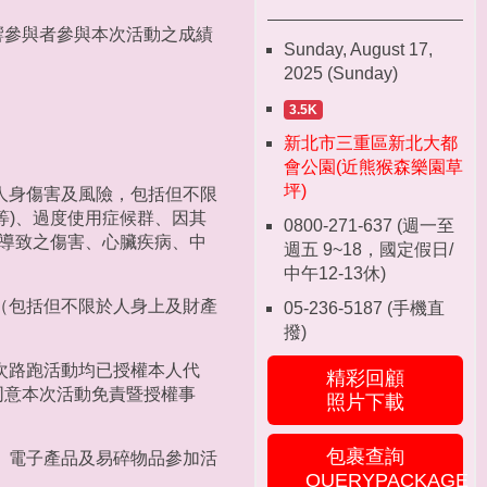
響參與者參與本次活動之成績
Sunday, August 17,
2025 (Sunday)
3.5K
新北市三重區新北大都
會公園(近熊猴森樂園草
坪)
人身傷害及風險，包括但不限
等)、過度使用症候群、因其
0800-271-637 (週一至
況導致之傷害、心臟疾病、中
週五 9~18，國定假日/
中午12-13休)
（包括但不限於人身上及財產
05-236-5187 (手機直
撥)
次路跑活動均已授權本人代
精彩回顧
同意本次活動免責暨授權事
照片下載
包裹查詢
、電子產品及易碎物品參加活
QUERYPACKAGE