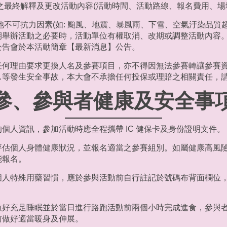
之最終解釋及更改活動內容(活動時間、活動路線、報名費用、場
他不可抗力因素(如: 颱風、地震、暴風雨、下雪、空氣汙染品質
期舉辦活動之必要時，活動單位有權取消、改期或調整活動內容
公告會於本活動簡章【最新消息】公告。
任何理由要求更換人名及參賽項目，亦不得因無法參賽轉讓參賽
…等發生安全事故，本大會不承擔任何投保或理賠之相關責任，
參、參與者健康及安全事
個人資訊，參加活動時應全程攜帶 IC 健保卡及身份證明文件。
評估個人身體健康狀況，並報名適當之參賽組別。如屬健康高風
能報名。
個人特殊用藥習慣，應於參與活動前自行註記於號碼布背面欄位
做好充足睡眠並於當日進行路跑活動前兩個小時完成進食，參與
前做好適當暖身及伸展。