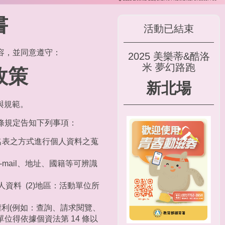
書
活動已結束
容，並同意遵守：
2025 美樂蒂&酷洛
米 夢幻路跑
政策
新北場
與規範。
 條規定告知下列事項：
名表之方式進行個人資料之蒐
ail、地址、國籍等可辨識
資料 (2)地區：活動單位所
關權利(例如：查詢、請求閱覽、
得依據個資法第 14 條以