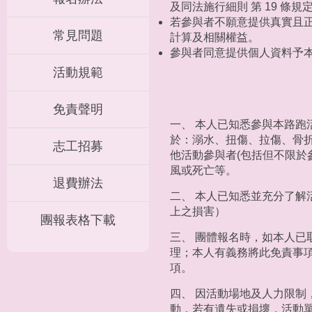
及同法施行細則 第 19 
若參與者不願意提供真實且
常見問題
計算及相關權益。
參與者同意提供個人資料予
活動規範
免責聲明
一、 本人已知悉參與本路
於：溺水、扭傷、拉傷、骨折
志工招募
他活動參與者(包括但不限於
風或死亡等。
退費辦法
二、 本人已知悉並充分了
上之損害）
團報表格下載
三、 團體報名時，如本人
理；本人有義務將此免責事
項。
四、 因活動場地及人力限
動，若有遺失或損壞，活動