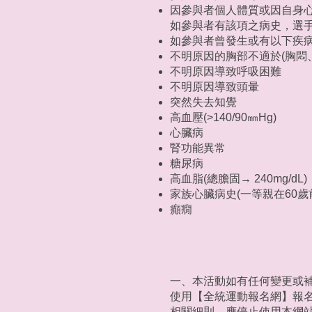
因參與者個人體質或因自身
如參與者有該項之病史，選
如參與者曾發生或有以下疾
不明原因的胸部不適於(胸悶
不明原因導致呼吸困難
不明原因導致頭暈
突然失去知覺
高血壓(>140/90㎜Hg)
心臟病
腎功能異常
糖尿病
高血脂(總膽固→ 240mg/dL)
家族心臟病史(一等親在60歲
癲癇
一、本活動如有任何變更或
使用【全統運動報名網】報
相關細則，應停止使用本網