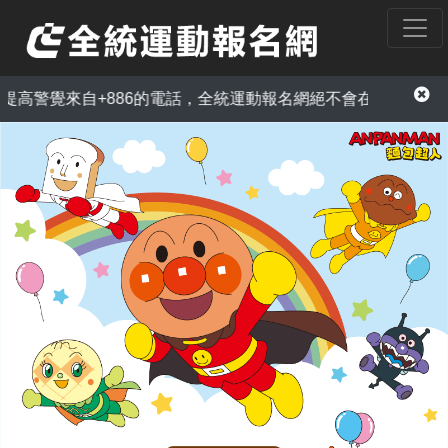
高警覺來自+886的電話，全統運動報名網絕不會在電話中以訂