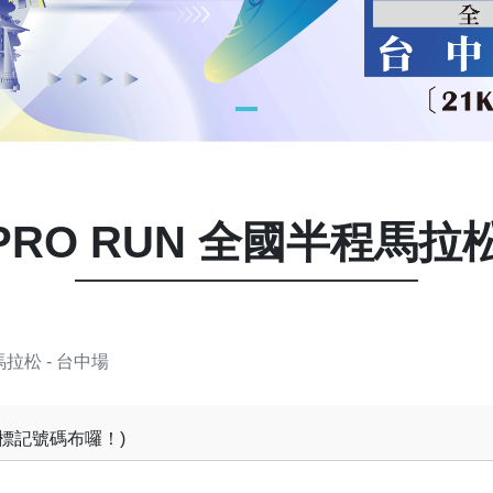
ZEPRO RUN 全國半程馬拉松
馬拉松 - 台中場
有標記號碼布囉！)