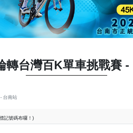
6 輪轉台灣百K單車挑戰賽 -
- 台南站
有標記號碼布囉！)