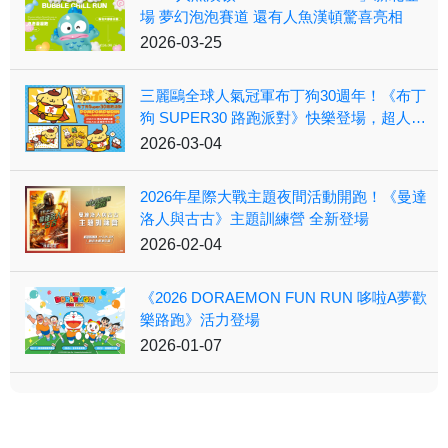
場 夢幻泡泡賽道 還有人魚漢頓驚喜亮相
2026-03-25
三麗鷗全球人氣冠軍布丁狗30週年！《布丁
狗 SUPER30 路跑派對》快樂登場，超人造
型布丁狗周邊一次收藏
2026-03-04
2026年星際大戰主題夜間活動開跑！《曼達
洛人與古古》主題訓練營 全新登場
2026-02-04
《2026 DORAEMON FUN RUN 哆啦A夢歡
樂路跑》活力登場
2026-01-07