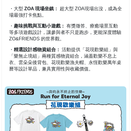
・大型
ZOA 現場坐鎮：
超大型 ZOA現場出沒，成為全
場最強打卡焦點。
・
趣味挑戰與互動小遊戲：
有獎徵答、療癒場景互動
等多項遊戲設計，讓參與者不只是跑步，更能深度體驗
ZO&FRIENDS 的世界觀。
・
精選設計感物資組合：
活動提供「花現歡樂組」與
「樂無止境組」兩種質感物資組合，涵蓋歡樂不息上
衣、雲朵朵後背包、花現歡樂漁夫帽、永恆歡樂萬年桌
曆等設計單品，兼具實用性與收藏價值。