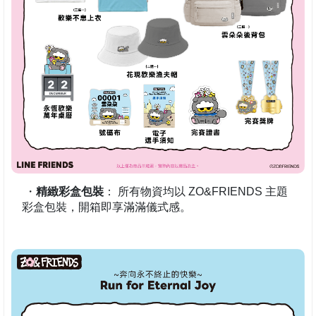
・
精緻彩盒包裝
： 所有物資均以 ZO&FRIENDS 主題
彩盒包裝，開箱即享滿滿儀式感。