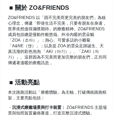
■ 關於 ZO&FRIENDS
ZO&FRIENDS 以「因不完美而更完美的朋友們」為核
心理念，傳遞「即使生活不完美，只要有朋友在身邊，
世界依然值得滿懷期待」的療癒精神。ZO&FRIENDS
成員包括總是慢動作般悠哉、外冷內暖的雲朵貓
「ZOA（조아）」；熱心、可愛多話的小雛菊
「A&NE（앤）」；以及從 ZOA 的雲朵足跡誕生、天
真活潑的彩色泡泡 「AKI（아기）」、「ZAKI（자
기）」。這群因為不完美而更加完整的朋友們，正共同
傳遞著溫暖的療癒訊息 。
■ 活動亮點
本次路跑活動以「療癒體驗」為主軸，打破傳統路跑框
架，主要亮點包括：
・
沉浸式療癒場景與打卡裝置：
ZO&FRIENDS 主題場
景與拍照裝置遍佈賽道，打造完整沉浸式體驗。