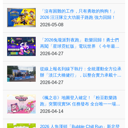
「沒有困難的工作，只有勇敢的狗狗！」
2026 汪汪隊立大功親子路跑 強力回歸！
2026-05-08
「2026兔瓏派對夜跑」 歡樂回歸！勇士們
再闖「星球霓虹版」電玩世界 《 今年最酷
的電玩風夜跑派對！》
2026-04-27
從線上報名到線下執行：全統運動全方位承
辦「淡江大橋健行」，以整合實力承載十萬
民眾熱情
2026-04-27
《楓之谷》地圖登入確定！「粉豆歡樂路
跑」突襲現實5K 任務發布 全台唯一一場！
冒險者8/29新北組隊作戰！
2026-04-14
2026 人魚漢頓「Bubble Chill Run」新北登